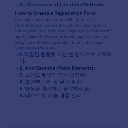
+
4. Differences of Creation Methods:
How to Create a Registration Form
Creating a registration form with Jform is a
straightforward process that can be customized to
suit any use case, from event sign-ups to membership
applications. Here’s a step-by-step guide to help you
design an effective registration form and manage
submissions efficiently:
+
1. 적합한 템플릿 또는 빈 양식으로 시작하
기:
+
2. Add Essential Form Elements:
+
3. 브랜드에 맞게 양식 맞춤화:
+
4. 조건부 논리 및 알림 설정:
+
5. 양식을 게시하고 공유하세요:
+
6. 테스트 및 제출 내용 관리: