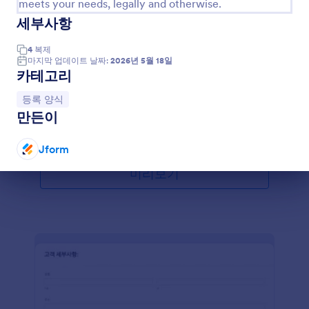
meets your needs, legally and otherwise.
세부사항
성가대 가입 양식
많은 사람들이 귀하의 성가대에 가입하기 위해서 자신
4
복제
의 개인 정보 및 음역대가 포함된 연락처 정보를 물어
마지막 업데이트 날짜:
2026년 5월 18일
보는 이 간단한 등록 폼을 사용할 수 있습니다. 이것은
카테고리
신청자들을 음색으로 분류하며 연습 상황을 잘 관리하
Go to Category:
등록 양식
게 합니다. 이 폼으로 다양한 Jform 도구 및 연동들을
카테고리로 이동:
등록 양식
통해 템플릿을 맞춤 설정하거나 로고를 추가하고 시각
만든이
적이자 유익한 내용을 포함하며 문서들을 수집하고
템플릿 사용하기
색, 글꼴 및 배경들을 바꿀 수 있으며 귀하의 웹사이트
Jform
에 폼을 임베드 하거나 독립적인 폼으로 사용할 수 있
습니다.
미리보기
대화 종료