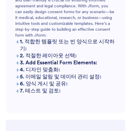
and user-friendly is crucial for ensuring informed
Photography and media:
agreement and legal compliance. With Jform, you
can easily design consent forms for any scenario—be
Business and HR:
it medical, educational, research, or business—using
intuitive tools and customizable templates. Here’s a
Event management:
step-by-step guide to building an effective consent
form with Jform:
+
1. 적합한 템플릿 또는 빈 양식으로 시작하
기:
+
2. 적절한 레이아웃 선택:
+
3. Add Essential Form Elements:
+
4. 디자인 맞춤화:
+
5. 이메일 알림 및 데이터 관리 설정:
+
6. 양식 게시 및 공유:
+
7. 테스트 및 검토: