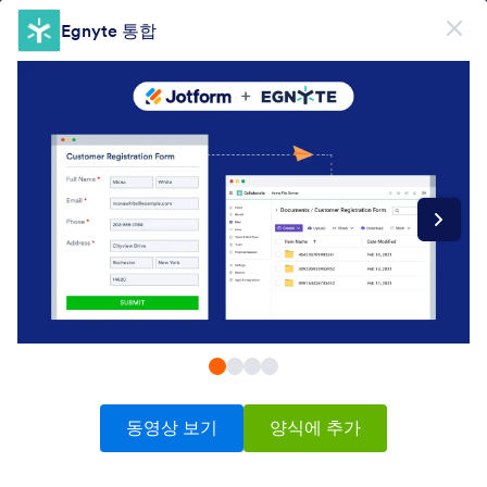
대화 시작
Egnyte 통합
무료회원가입
제품
양식
양식
전자서명
워크플로우
Form Integrations Categories
동영상 보기
양식에 추가