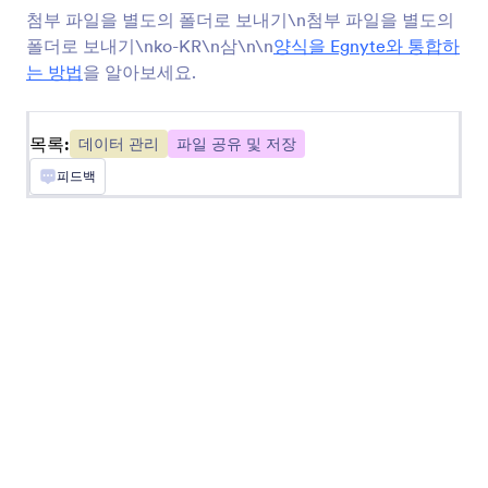
첨부 파일을 별도의 폴더로 보내기\n첨부 파일을 별도의
양식 제출을 귀하의 스프레드시트 데이터베이스에
폴더로 보내기\nko-KR\n삼\n\n
양식을 Egnyte와 통합하
동기화합니다
는 방법
을 알아보세요.
Egnyte
목록:
데이터 관리
파일 공유 및 저장
엔터프라이즈 파일 저장 계정으로 제츨자료 전송
하기
피드백
Google 연락처
제출 내용을 Google 주소록의 새 연락처로 전환
Clay
Automatically create Clay records from Jform
submissions
OneNote