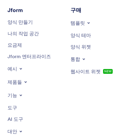
Jform
구매
양식 만들기
템플릿
나의 작업 공간
양식 테마
요금제
양식 위젯
Jform 엔터프라이즈
통합
예시
웹사이트 위젯
NEW
제품들
기능
도구
AI 도구
대안