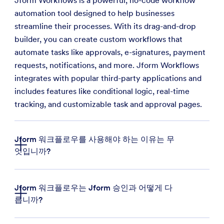
Jform Workflows is a powerful, no-code workflow
automation tool designed to help businesses
streamline their processes. With its drag-and-drop
builder, you can create custom workflows that
automate tasks like approvals, e-signatures, payment
requests, notifications, and more. Jform Workflows
integrates with popular third-party applications and
includes features like conditional logic, real-time
tracking, and customizable task and approval pages.
Jform 워크플로우를 사용해야 하는 이유는 무
엇입니까?
Jform 워크플로우는 Jform 승인과 어떻게 다
릅니까?
시간을 절약해 주는 자동화:
반복적인 작업, 승인,