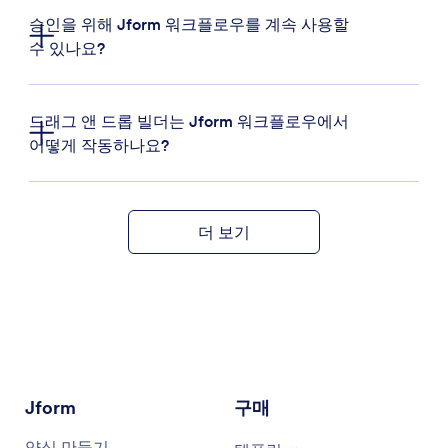
데이터 수집, 알림을 자동화하여 더 가치 있는 작업
승인을 위해 Jform 워크플로우를 계속 사용할
에 시간을 확보합니다.
수 있나요?
드래그 앤 드롭 빌더:
승인부터 결제 수금까지 비즈
니스 요구사항에 맞게 워크플로를 쉽게 설계하세
요.
드래그 앤 드롭 빌더는 Jform 워크플로우에서
어떻게 작동하나요?
조건부 논리 및 병렬 처리:
조건부 규칙을 사용하여
스마트 워크플로를 만들고 여러 프로세스를 동시에
실행합니다.
통합:
Google Drive, Slack, Dropbox, Airtable 등과
더 보기
같은 타사 앱과 원활하게 연결됩니다.
실시간 추적:
워크플로 진행 상황을 실시간으로 모
니터링하고 병목 현상을 식별하며 적시에 작업을
완료할 수 있도록 합니다.
코드 없는 플랫폼:
기술 전문 지식 없이도 복잡한 워
크플로를 구축합니다.
승인 자동화:
승인을 자동화하고, 진행 상황을 추적
Jform
구매
하고, 전자 서명, 댓글, 알림 등을 요청합니다.
가입