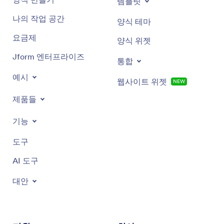
템플릿
화이트 라벨 맞춤설정:
기업 사용자는 회사의 정체
성에 맞게 작업 및 승인 페이지를 완전히 브랜드화
양식 만들기
양식 테마
할 수 있습니다.
나의 작업 공간
양식 위젯
템플릿:
맞춤설정할 수 있는 미리 만들어진 워크플
요금제
로 템플릿으로 빠르게 시작하세요.
통합
Jform 엔터프라이즈
웹사이트 위젯
신규
예시
제품들
기능
도구
AI 도구
대안