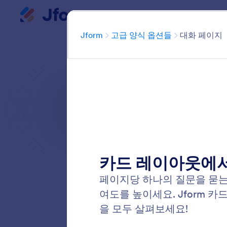
대화 시작
분류
Jform
고급 양식 옵션들
대화 페이지
고급 양식 옵션을 
양식을 생성하거나,
사용자가 양식과 상
모든 기능 검색