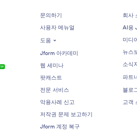
문의하기
회사 
사용자 메뉴얼
AI용 
미디어
도움
뉴스
Jform 아카데미
소식
웹 세미나
EW
파트
팟캐스트
전문 서비스
블로
악용사례 신고
고객 
저작권 문제 보고하기
Jform 계정 복구