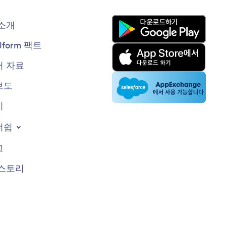
소개
Jform 팩트
 자료
보도
지
너쉽
그
스토리