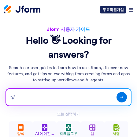
무료회원가입
Jform 사용자 가이드
Hello 👋 Looking for
answers?
Search our user guides to learn how to use Jform, discover new
features, and get tips on everything from creating forms and apps
to setting up workflows and AI agents.
사용자 가이드 검색
또는 선택하기
양식
AI 에이전트
워크플로우
앱
서명