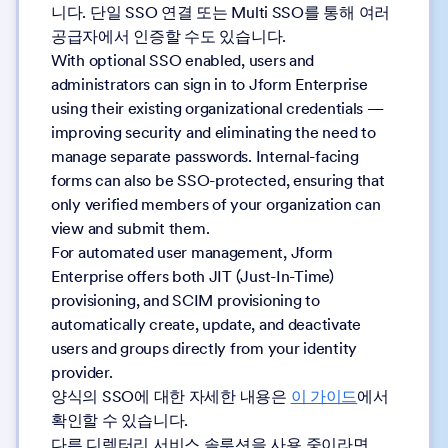
니다. 단일 SSO 연결 또는 Multi SSO를 통해 여러
공급자에서 인증할 수도 있습니다.
With optional SSO enabled, users and
administrators can sign in to Jform Enterprise
using their existing organizational credentials —
improving security and eliminating the need to
manage separate passwords. Internal-facing
forms can also be SSO-protected, ensuring that
only verified members of your organization can
view and submit them.
For automated user management, Jform
Enterprise offers both JIT (Just-In-Time)
provisioning, and SCIM provisioning to
automatically create, update, and deactivate
users and groups directly from your identity
provider.
양식의 SSO에 대한 자세한 내용은
이 가이드
에서
확인할 수 있습니다.
다른 디렉터리 서비스 솔루션을 사용 중이라면