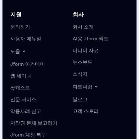
지원
회사
문의하기
회사 소개
사용자 메뉴얼
AI용 Jform 팩트
미디어 자료
도움
뉴스보도
Jform 아카데미
소식지
웹 세미나
파트너쉽
팟캐스트
전문 서비스
블로그
악용사례 신고
고객 스토리
저작권 문제 보고하기
Jform 계정 복구