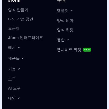
Jform
구매
양식 만들기
템플릿
나의 작업 공간
양식 테마
요금제
양식 위젯
Jform 엔터프라이즈
통합
예시
웹사이트 위젯
NEW
제품들
기능
도구
AI 도구
대안