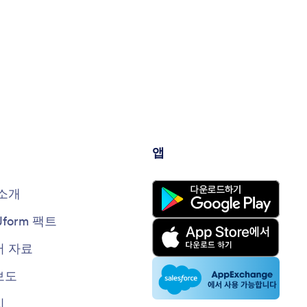
앱
소개
Jform 팩트
 자료
보도
지