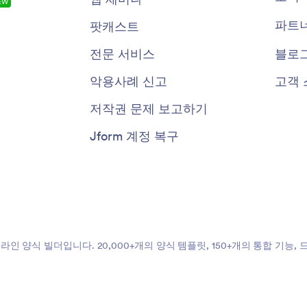
EW
파트
팟캐스트
전문 서비스
블로
악용사례 신고
고객 
저작권 문제 보고하기
Jform 계정 복구
온라인 양식 빌더입니다. 20,000+개의 양식 템플릿, 150+개의 통합 기능
도록 설계되었습니다.