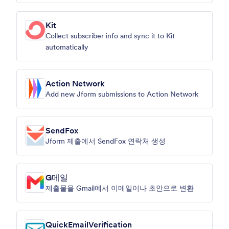
Kit
Collect subscriber info and sync it to Kit
automatically
Action Network
Add new Jform submissions to Action Network
SendFox
Jform 제출에서 SendFox 연락처 생성
G메일
제출물을 Gmail에서 이메일이나 초안으로 변환
QuickEmailVerification