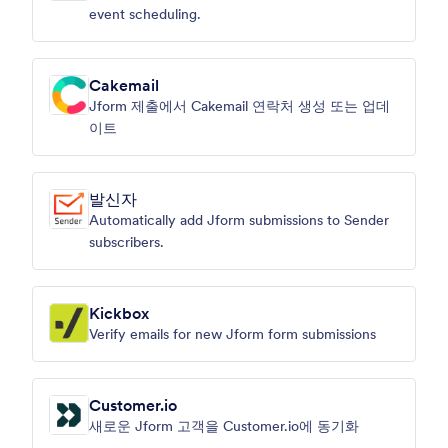
event scheduling.
Cakemail
Jform 제출에서 Cakemail 연락처 생성 또는 업데
이트
발신자
Automatically add Jform submissions to Sender
subscribers.
Kickbox
Verify emails for new Jform form submissions
Customer.io
새로운 Jform 고객을 Customer.io에 동기화