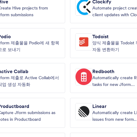
Hive
Clockify
reate Hive projects from
Automate project crea
form submissions
client updates with Cl
Jotform.
Podio
Todoist
Jform 제출물을 Podio에 새 항목
양식 제출물을 Todois
으로 보내기
자동 변환하기
Active Collab
Redbooth
Jform 제출로 Active Collab에서
Automatically create 
작업 생성 자동화
tasks for new Jform
submissions
Productboard
Linear
apture Jform submissions as
Automatically create L
otes in Productboard
issues from new form
submissions