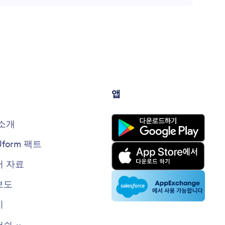
앱
소개
Jform 팩트
 자료
보도
지