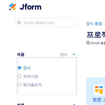
양식 통합
프로
55개의 통
제품
양식
양식
전자서명
워크플로우
모든 