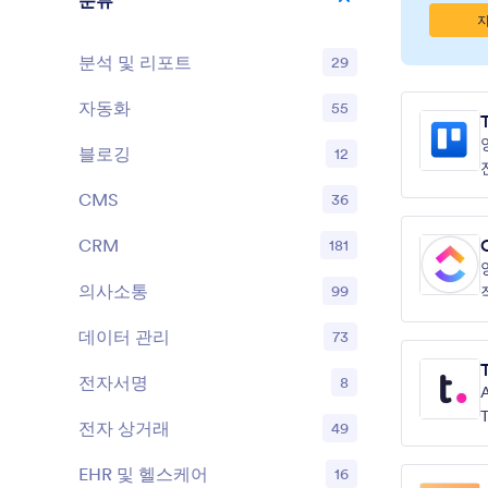
분류
분석 및 리포트
29
자동화
55
T
블로깅
12
CMS
36
CRM
181
의사소통
99
데이터 관리
73
전자서명
8
A
전자 상거래
49
s
EHR 및 헬스케어
16