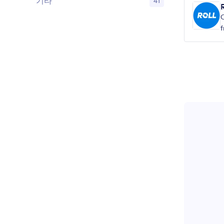
기타
41
R
C
f