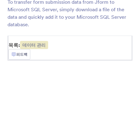
To transfer form submission data from Jform to
양식 제출을 귀하의 스프레드시트 데이터베이스에
Microsoft SQL Server, simply download a file of the
동기화합니다
data and quickly add it to your Microsoft SQL Server
database.
Egnyte
엔터프라이즈 파일 저장 계정으로 제츨자료 전송
목록:
데이터 관리
하기
피드백
Google 연락처
제출 내용을 Google 주소록의 새 연락처로 전환
Clay
Automatically create Clay records from Jform
submissions
OneNote