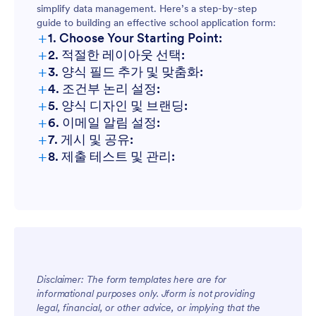
simplify data management. Here’s a step-by-step
guide to building an effective school application form:
+
1. Choose Your Starting Point:
+
2. 적절한 레이아웃 선택:
+
3. 양식 필드 추가 및 맞춤화:
+
4. 조건부 논리 설정:
+
5. 양식 디자인 및 브랜딩:
+
6. 이메일 알림 설정:
+
7. 게시 및 공유:
+
8. 제출 테스트 및 관리:
Disclaimer: The form templates here are for
informational purposes only. Jform is not providing
legal, financial, or other advice, or implying that the