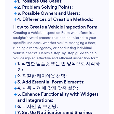
+
1. Possible Use Cases:
+
2. Problem Solving Points:
Pre-purchase Inspections:
+
3. Possible Owners and Users:
+
4. Differences of Creation Methods:
Routine Maintenance Checks:
How to Create a Vehicle Inspection Form
Creating a Vehicle Inspection Form with Jform is a
Rental Vehicle Inspections:
straightforward process that can be tailored to your
specific use case, whether you’re managing a fleet,
running a rental agency, or conducting individual
Accident or Damage Reports:
vehicle checks. Here’s a step-by-step guide to help
you design an effective and efficient inspection form:
+
1. 적합한 템플릿 또는 빈 양식으로 시작하
Regulatory Compliance Checks:
기:
+
2. 적절한 레이아웃 선택:
+
3. Add Essential Form Elements:
+
4. 사용 사례에 맞게 맞춤 설정:
+
5. Enhance Functionality with Widgets
and Integrations:
+
6. 디자인 및 브랜딩:
+
7. Set Up Notifications and Sharing: