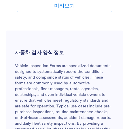
됩니다 - 그리고 그것들은 귀하와 팀에 의해서 쉽게 열
미리보기
람될 수 있습니다. 더 나아가 귀하의 사무실 기록들을
다운로드하거나 인쇄하기 위해 제출자료들을 PDF 문
서들로 전환할 수 있습니다! 귀하의 필요에 맞게 이 무
료 차량 검사 폼을 맞춤 설정하세요. 새 폼 필드들을
업데이트하거나 추가하고, 귀하의 고유한 로고를 추가
하며 경찰들이 보고서에 서명하도록 전자 서명 필드를
추가하십시오. 만약 귀하가 경찰 차량 검사 보고서들
을 추적하기 위해 Google 시트, Google 드라이브 또
자동차 검사 양식 정보
는 Dropbox와 같은 다른 앱들을 사용한다면 Jform의
무료 폼 연동들로 100개 이상의 앱들에 폼 제출자료들
Vehicle Inspection Forms are specialized documents
을 자동으로 연동할 수 있습니다. 펜과 종이의 검사 보
designed to systematically record the condition,
고서 시절은 끝났습니다 - 시간을 절약하고 더 잘 정리
safety, and compliance status of vehicles. These
될 수 있도록 저희의 무료 온라인 차량 검사 폼으로 디
forms are commonly used by automotive
지털화 하십시오.
professionals, fleet managers, rental agencies,
dealerships, and even individual vehicle owners to
ensure that vehicles meet regulatory standards and
are safe for operation. Typical use cases include pre-
purchase inspections, routine maintenance checks,
end-of-lease assessments, accident damage reports,
and daily fleet safety inspections. By providing a