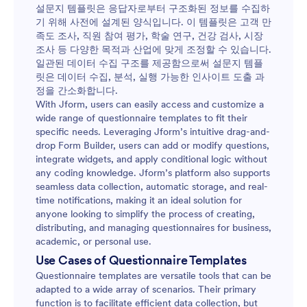
설문지 템플릿은 응답자로부터 구조화된 정보를 수집하
기 위해 사전에 설계된 양식입니다. 이 템플릿은 고객 만
족도 조사, 직원 참여 평가, 학술 연구, 건강 검사, 시장
조사 등 다양한 목적과 산업에 맞게 조정할 수 있습니다.
일관된 데이터 수집 구조를 제공함으로써 설문지 템플
릿은 데이터 수집, 분석, 실행 가능한 인사이트 도출 과
정을 간소화합니다.
With Jform, users can easily access and customize a
wide range of questionnaire templates to fit their
specific needs. Leveraging Jform’s intuitive drag-and-
drop Form Builder, users can add or modify questions,
integrate widgets, and apply conditional logic without
any coding knowledge. Jform’s platform also supports
seamless data collection, automatic storage, and real-
time notifications, making it an ideal solution for
anyone looking to simplify the process of creating,
distributing, and managing questionnaires for business,
academic, or personal use.
Use Cases of Questionnaire Templates
Questionnaire templates are versatile tools that can be
adapted to a wide array of scenarios. Their primary
function is to facilitate efficient data collection, but