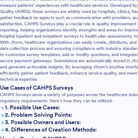
measure patients’ experiences with healthcare services. Developed b
Quality (AHRQ), these surveys are widely used by hospitals, clinics, he
gather feedback on aspects such as communication with providers, acce
satisfaction. CAHPS Surveys play a crucial role in quality improvement i
reporting, helping organizations identify strengths and areas for impr
hospital inpatient and outpatient surveys to health plan assessments, h
With Jform, healthcare organizations can easily create, distribute, a
data collection process and ensuring compliance with industry standar
to customize survey templates, add or modify questions, and integrate 
secure payment gateways. Submissions are automatically stored in Jfor
and generate actionable insights. By leveraging Jform’s intuitive inter
efficiently gather patient feedback, enhance service quality, and mee
technical expertise.
Use Cases of CAHPS Surveys
CAHPS Surveys serve a variety of purposes across the healthcare indus
regulatory requirements. Here’s how they can be utilized:
+
1. Possible Use Cases:
+
2. Problem Solving Points:
+
3. Possible Owners and Users:
+
4. Differences of Creation Methods: