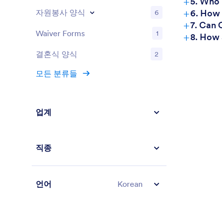
+
5. Who
+
자원봉사 양식
6. How 
6
+
7. Can 
Waiver Forms
1
+
8. How 
결혼식 양식
2
모든 분류들
업계
직종
언어
Korean