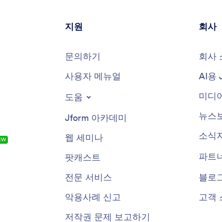
지원
회사
문의하기
회사 
사용자 메뉴얼
AI용 
미디어
도움
뉴스
Jform 아카데미
소식
웹 세미나
EW
파트
팟캐스트
전문 서비스
블로
악용사례 신고
고객 
저작권 문제 보고하기