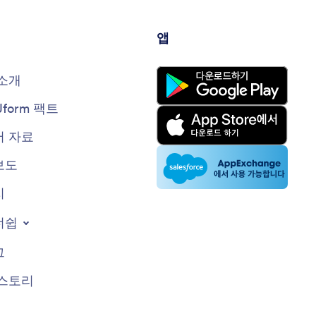
앱
소개
Jform 팩트
 자료
보도
지
너쉽
그
스토리