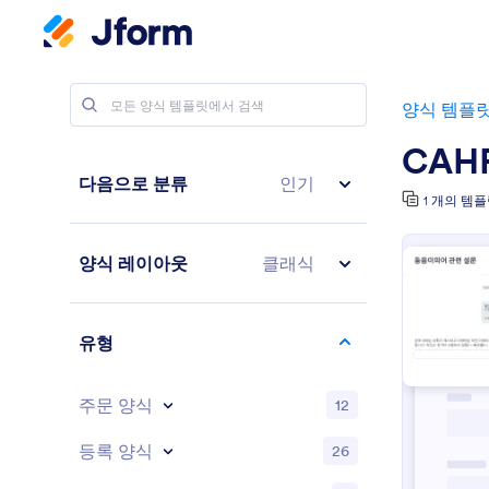
양식 템플
CAH
다음으로 분류
인기
1 개의 템
양식 레이아웃
클래식
유형
주문 양식
12
등록 양식
26