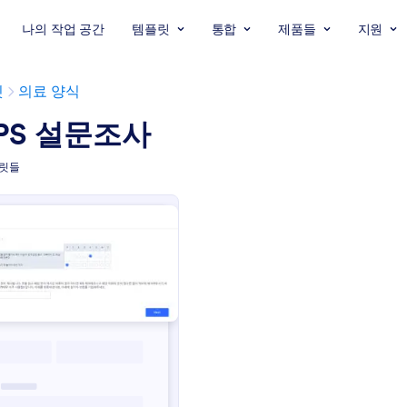
나의 작업 공간
템플릿
통합
제품들
지원
릿
의료 양식
PS 설문조사
플릿들
: 동음이의어
미리보기