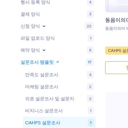
헹사 등록 양식
4
결제 양식
3
동음이의
신청 양식
22
동음이의어 te
파일 업로드 양식
1
예약 양식
8
Go to Cate
CAHPS 
설문조사 템플릿
17
만족도 설문조사
4
마케팅 설문조사
2
의료 설문조사 및 설문지
2
비지니스 설문조사
1
CAHPS 설문조사
1