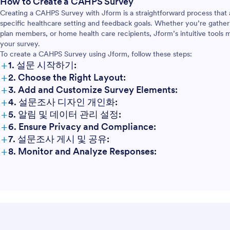
How to Create a CAHPS Survey
Creating a CAHPS Survey with Jform is a straightforward process that 
specific healthcare setting and feedback goals. Whether you’re gatheri
plan members, or home health care recipients, Jform’s intuitive tools 
your survey.
To create a CAHPS Survey using Jform, follow these steps:
+
1. 설문 시작하기:
+
2. Choose the Right Layout:
+
3. Add and Customize Survey Elements:
+
4. 설문조사 디자인 개인화:
+
5. 알림 및 데이터 관리 설정:
+
6. Ensure Privacy and Compliance:
+
7. 설문조사 게시 및 공유:
+
8. Monitor and Analyze Responses: