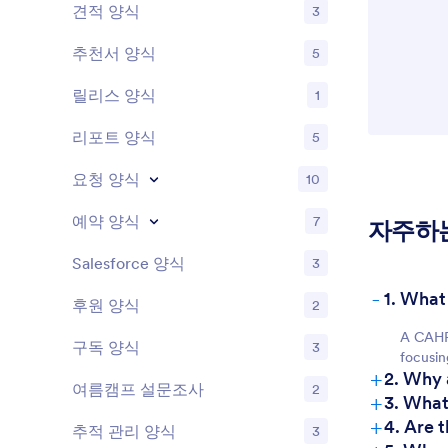
견적 양식
3
추천서 양식
5
릴리스 양식
1
리포트 양식
5
요청 양식
10
예약 양식
7
자주하
Salesforce 양식
3
-
1. What
후원 양식
2
A CAHPS
구독 양식
3
focusin
+
2. Why 
여름캠프 설문조사
2
+
3. What
+
4. Are 
추적 관리 양식
3