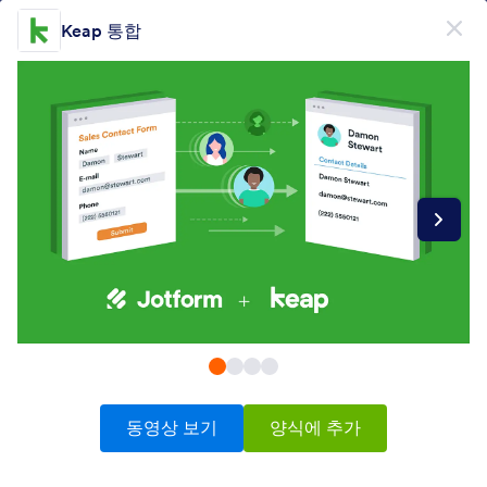
대화 시작
Keap 통합
무료회원가입
제품
양식
양식
전자서명
워크플로우
Form Integrations Categories
동영상 보기
양식에 추가