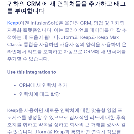
양식 통합
CRM
귀하의 CRM 에 새 연락처들을 추가하고 태그
를 부여합니다
CRM 통합
Keap
(이전 InfusionSoft)은 올인원 CRM, 영업 및 마케팅
181개의 통합
자동화 플랫폼입니다. 이는 클라이언트 데이터를 더 잘 추
적하는 데 도움이 됩니다. Jform의 Keap과 Keap Max
Classic 통합을 사용하면 사용자 정의 양식을 사용하여 온
최신
인기
라인에서 리드를 포착하고 자동으로 CRM에 새 연락처를
추가할 수 있습니다.
Use this integration to
HubSpot
CRM에 새로운 연락처를 보내고 새로운 거래를 만
CRM에 새 연락처 추가
듭니다
연락처에 태그 할당
Active Campaign
Keap을 사용하면 새로운 연락처에 대한 맞춤형 영업 프
영업 CRM에 있는 연락처와 거래를 업데이트 합니
로세스를 생성할 수 있으므로 잠재적인 리드에 대한 후속
다
조치를 취하고 약속을 정하고 회사의 큰 거래를 성사시킬
수 있습니다. Jform을 Keap과 통합하면 연락처 정보를