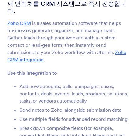
양식 통합
CRM
새 연락처를 CRM 시스템으로 즉시 전송합니
다.
CRM 통합
Zoho CRM
is a sales automation software that helps
181개의 통합
businesses generate, organize, and manage leads.
Gather leads through your website with a custom
contact or lead-gen form, then instantly send
최신
인기
submissions to your Zoho workflow with Jform’s
Zoho
CRM integration
.
Use this integration to
HubSpot
CRM에 새로운 연락처를 보내고 새로운 거래를 만
Add new accounts, calls, campaigns, cases,
듭니다
contacts, deals, events, leads, products, solutions,
tasks, or vendors automatically
Active Campaign
Send notes to Zoho, alongside submission data
영업 CRM에 있는 연락처와 거래를 업데이트 합니
Use multiple fields for advanced record matching
다
Break down composite fields (for example,
convert Full Name field into First Name and Last