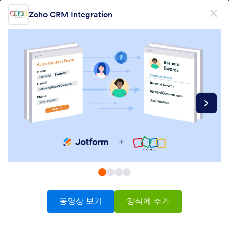
대화 시작
Zoho CRM Integration
무료회원가입
제품
양식
양식
전자서명
워크플로우
Form Integrations Categories
동영상 보기
양식에 추가