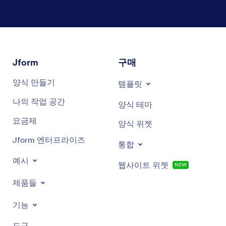
대화 종료
Jform
구매
양식 만들기
템플릿
나의 작업 공간
양식 테마
요금제
양식 위젯
Jform 엔터프라이즈
통합
예시
웹사이트 위젯
NEW
제품들
기능
도구