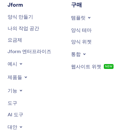
Jform
구매
양식 만들기
템플릿
나의 작업 공간
양식 테마
요금제
양식 위젯
Jform 엔터프라이즈
통합
예시
웹사이트 위젯
NEW
제품들
기능
도구
AI 도구
대안