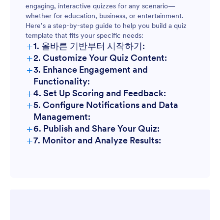
engaging, interactive quizzes for any scenario—
Personality or Marketing Quizzes:
whether for education, business, or entertainment.
Here’s a step-by-step guide to help you build a quiz
template that fits your specific needs:
Compliance or Onboarding Quizzes:
+
1. 올바른 기반부터 시작하기:
+
2. Customize Your Quiz Content:
+
3. Enhance Engagement and
Event Quizzes:
Functionality:
+
4. Set Up Scoring and Feedback:
+
5. Configure Notifications and Data
Management:
+
6. Publish and Share Your Quiz:
+
7. Monitor and Analyze Results: