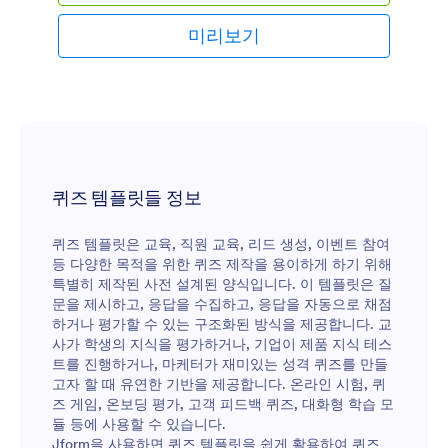
리할 수 있습니다. 귀하는 제출자료들을 PDF 문서들
로 전환할 수 있으며 그것들은 다운로드 하거나 출력
미리보기
하고 학부모들과 공유할 수 있습니다. 귀하는 학년에
상관없이 저희의 끌어 놓기 폼 빌더를 사용해서 학교
와 수업에 맞도록 이 퀴즈 템플릿을 쉽게 업데이트 할
수 있습니다. 귀하의 로고를 추가하거나 채울 수 있는
테이블들을 포함하고 귀하의 퀴즈를 더 흥미 있게 할
수 있도록 색 구성표들을 맞춤설정 할 수 있습니다. 또
한 Google 시트나 Google 드라이브와 같은 100개 이
상의 폼 연동들을 사용하여 귀하가 이미 사용하고 있
퀴즈 템플릿들 정보
는 다른 계정들로 시험 결과들을 바로 전송할 수 있습
니다. 성적 채점하는 시간을 줄이고 저희의 무료 온라
퀴즈 템플릿은 교육, 직원 교육, 리드 생성, 이벤트 참여
인 수학 퀴즈 템플릿으로 학생들의 학습을 돕는데 더
등 다양한 목적을 위한 퀴즈 제작을 용이하게 하기 위해
많은 시간을 써보세요!
특별히 제작된 사전 설계된 양식입니다. 이 템플릿은 질
문을 제시하고, 응답을 수집하고, 응답을 자동으로 채점
하거나 평가할 수 있는 구조화된 방식을 제공합니다. 교
사가 학생의 지식을 평가하거나, 기업이 제품 지식 테스
트를 진행하거나, 마케터가 재미있는 성격 퀴즈를 만들
고자 할 때 유연한 기반을 제공합니다. 온라인 시험, 퀴
즈 게임, 온보딩 평가, 고객 피드백 퀴즈, 대화형 학습 모
듈 등에 사용할 수 있습니다.
Jform을 사용하면 퀴즈 템플릿을 쉽게 활용하여 퀴즈