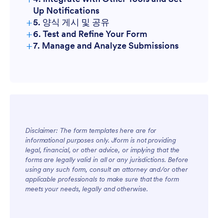
Up Notifications
Basic fields:
+
5. 양식 게시 및 공유
+
6. Test and Refine Your Form
Checklists:
+
7. Manage and Analyze Submissions
Dropdowns or multiple-choice fields:
Long text fields:
File upload:
Signature field:
Disclaimer: The form templates here are for
informational purposes only. Jform is not providing
conditional logic
legal, financial, or other advice, or implying that the
forms are legally valid in all or any jurisdictions. Before
using any such form, consult an attorney and/or other
applicable professionals to make sure that the form
meets your needs, legally and otherwise.