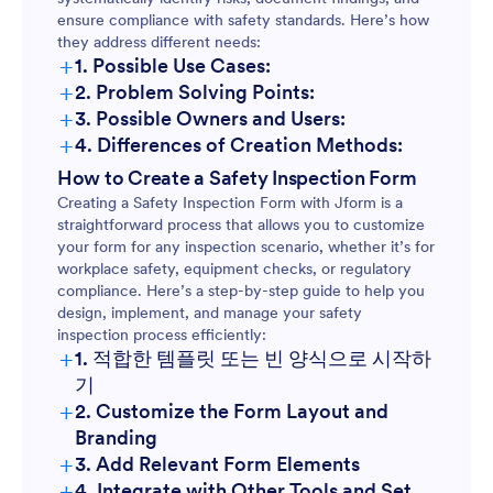
ensure compliance with safety standards. Here’s how
they address different needs:
+
1. Possible Use Cases:
+
2. Problem Solving Points:
+
3. Possible Owners and Users:
+
4. Differences of Creation Methods:
Content and Fields:
How to Create a Safety Inspection Form
Creating a Safety Inspection Form with Jform is a
straightforward process that allows you to customize
your form for any inspection scenario, whether it’s for
workplace safety, equipment checks, or regulatory
Customization:
compliance. Here’s a step-by-step guide to help you
design, implement, and manage your safety
inspection process efficiently:
+
1. 적합한 템플릿 또는 빈 양식으로 시작하
Conditional Logic:
기
+
2. Customize the Form Layout and
Branding
+
3. Add Relevant Form Elements
+
4. Integrate with Other Tools and Set