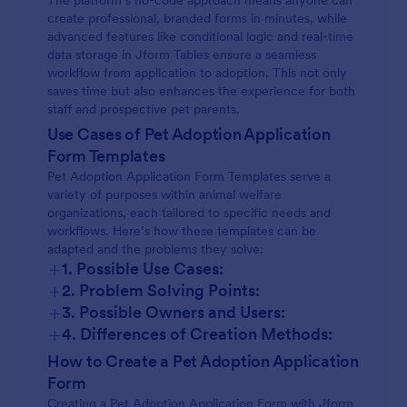
The platform’s no-code approach means anyone can
create professional, branded forms in minutes, while
advanced features like conditional logic and real-time
data storage in Jform Tables ensure a seamless
workflow from application to adoption. This not only
saves time but also enhances the experience for both
staff and prospective pet parents.
Use Cases of Pet Adoption Application
Form Templates
Pet Adoption Application Form Templates serve a
variety of purposes within animal welfare
organizations, each tailored to specific needs and
workflows. Here’s how these templates can be
adapted and the problems they solve:
+
1. Possible Use Cases:
+
2. Problem Solving Points:
+
3. Possible Owners and Users:
+
4. Differences of Creation Methods:
How to Create a Pet Adoption Application
Form
Creating a Pet Adoption Application Form with Jform