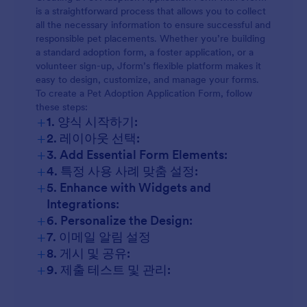
is a straightforward process that allows you to collect
all the necessary information to ensure successful and
responsible pet placements. Whether you’re building
a standard adoption form, a foster application, or a
volunteer sign-up, Jform’s flexible platform makes it
easy to design, customize, and manage your forms.
To create a Pet Adoption Application Form, follow
these steps:
+
1. 양식 시작하기:
+
2. 레이아웃 선택:
+
3. Add Essential Form Elements:
+
4. 특정 사용 사례 맞춤 설정:
+
5. Enhance with Widgets and
Integrations:
+
6. Personalize the Design:
+
7. 이메일 알림 설정
+
8. 게시 및 공유:
+
9. 제출 테스트 및 관리: