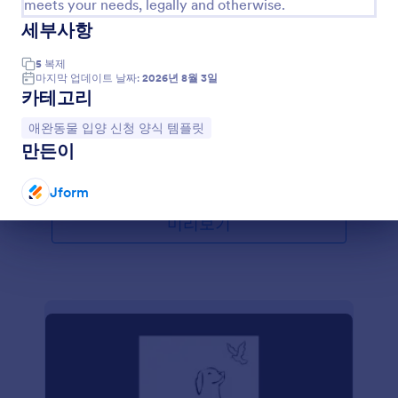
meets your needs, legally and otherwise.
세부사항
구조견 입양 신청 폼
이 애견 입양 설문조사 템플릿으로 귀하는 자신의 사
5
복제
업을 도울 수 있으며 신청인의 개인 및 연락처 세부사
마지막 업데이트 날짜:
2026년 8월 3일
항, 가정 정보, 현재/이전 반려동물 경험, 선호하는 애
카테고리
완동물 및 제공하려는 환경 조건 등을 수집하는 것으
Go to Category:
애완동물 입양 신청 양식 템플릿
로 구조된 반려동물들의 새 보금자리들을 찾을 수 있
카테고리로 이동:
애완동물 입양 신청 양식 템플릿
도록 도울 수 있습니다.
만든이
템플릿 사용하기
Jform
미리보기
대화 종료