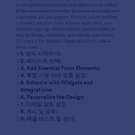
is a straightforward process that allows you to collect
all the necessary information to ensure successful and
responsible pet placements. Whether you’re building
a standard adoption form, a foster application, or a
volunteer sign-up, Jform’s flexible platform makes it
easy to design, customize, and manage your forms.
To create a Pet Adoption Application Form, follow
these steps:
+
1. 양식 시작하기:
+
2. 레이아웃 선택:
+
3. Add Essential Form Elements:
+
4. 특정 사용 사례 맞춤 설정:
+
5. Enhance with Widgets and
Integrations:
+
6. Personalize the Design:
+
7. 이메일 알림 설정
+
8. 게시 및 공유:
+
9. 제출 테스트 및 관리: