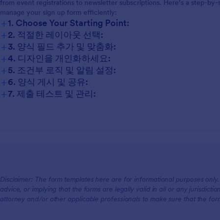
from event registrations to newsletter subscriptions. Here’s a step-by-
manage your sign up form efficiently:
+
1. Choose Your Starting Point:
+
2. 적절한 레이아웃 선택:
+
3. 양식 필드 추가 및 맞춤화:
+
4. 디자인을 개인화하세요:
+
5. 조건부 로직 및 알림 설정:
+
6. 양식 게시 및 공유:
+
7. 제출 테스트 및 관리:
Disclaimer: The form templates here are for informational purposes only. J
advice, or implying that the forms are legally valid in all or any jurisdict
attorney and/or other applicable professionals to make sure that the fo