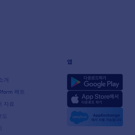
앱
소개
Jform 팩트
 자료
보도
지