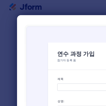
대화 시작
양식 템플
가입
다음으로 분류
인기
3 개의 템
양식 레이아웃
클래식
유형
주문 양식
12
등록 양식
26