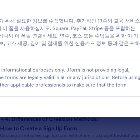
적인 디지털 도구입니다. 이벤트 등록을 관리하거나, 이메일 구독자 목록
봉사자를 모집하는 경우에도 등록 양식은 이름, 연락처 정보, 기본 설정
간소화합니다. 이러한 다양성 덕분에 비즈니스, 교육 기관, 비영리 조직,
기 위해 필요한 정보를 수집합니다. 추가적인 연수와 교육 서비스
으로 관리하는 데 매우 유용합니다.
을 사용하십시오. Square, PayPal, Stripe 등을 포함하는
With Jform, creating and managing sign up forms becomes effortless 
 하나와 이 폼을 연결하세요. 연수, 코스 또는 수업들을 위한 이 가
Builder allows users to design forms tailored to their specific needs us
, 코스 제공, 길이 및 결제를 위한 신용카드 정보 등과 같은 귀하
add or rearrange fields, integrate payment gateways, set up conditiona
any coding knowledge. Submissions are automatically organized in Jfor
follow up with participants. By leveraging Jform’s extensive template l
can quickly launch professional sign up forms that enhance user experi
informational purposes only. Jform is not providing legal,
Use Cases of Sign Up Forms
e forms are legally valid in all or any jurisdictions. Before usin
Sign up forms serve a wide range of purposes across different industrie
to solve various problems related to participant management, data col
ther applicable professionals to make sure that the form
forms can be utilized:
+
1. Possible Use Cases:
+
2. Problem Solving Points:
+
3. Possible Owners and Users:
+
4. Differences of Creation Methods:
How to Create a Sign Up Form
Creating an effective sign up form with Jform is a straightforward proc