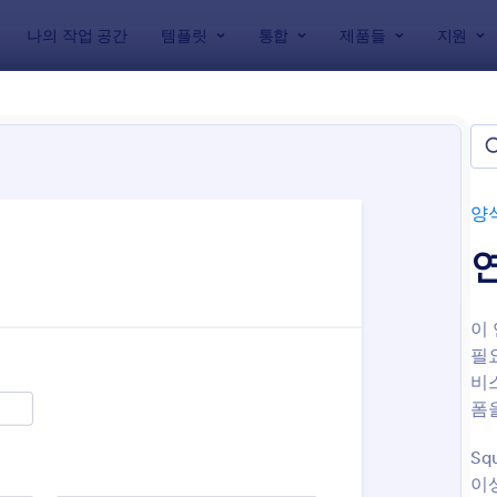
나의 작업 공간
템플릿
통합
제품들
지원
릿
 양식
플릿들
양
이
필
비
폼
: 가입 양식
: 
미리보기
미리보기
Sq
이