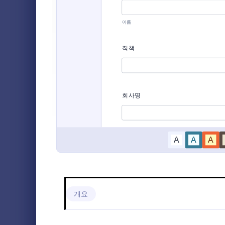
헹사 등록 양식
4
결제 양식
3
가입 양식
신청 양식
22
가입 폼 템
업체나 개인
파일 업로드 양식
1
주소들은 소식
전송하기 위
예약 양식
8
Go to Cate
가입 양식
귀하의 비지
될 수 있으며
설문조사 템플릿
17
수 있습니다.
사전동의 양식
6
회신요청 양식
4
대면 예약 양식
3
문의 양식
5
개요
설문지 템플릿
2