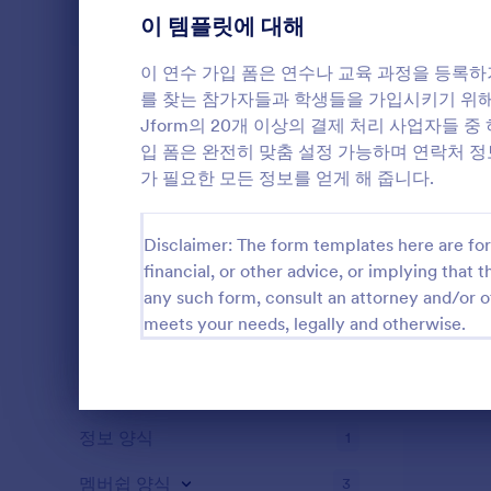
가입 양식
이 템플릿에 대해
3
투표
4
이 연수 가입 폼은 연수나 교육 과정을 등록하
를 찾는 참가자들과 학생들을 가입시키기 위해 이 폼
어워드 양식
2
Jform의 20개 이상의 결제 처리 사업자들 중
입 폼은 완전히 맞춤 설정 가능하며 연락처 정보
계산 양식
2
가 필요한 모든 정보를 얻게 해 줍니다.
콘텐츠 양식
1
Disclaimer: The form templates here are for 
기부 양식
4
financial, or other advice, or implying that th
any such form, consult an attorney and/or o
고용 양식
4
meets your needs, legally and otherwise.
평가 양식
3
피드백 양식
10
대화 종료
정보 양식
1
멤버쉽 양식
3