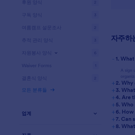
후원 양식
2
구독 양식
3
여름캠프 설문조사
2
자주하
추적 관리 양식
3
자원봉사 양식
6
-
1. What
Waiver Forms
1
A sign 
organiz
결혼식 양식
2
+
2. Why 
+
3. What
모든 분류들
+
4. Are 
+
5. Who 
+
6. How 
업계
+
7. Can 
+
8. What