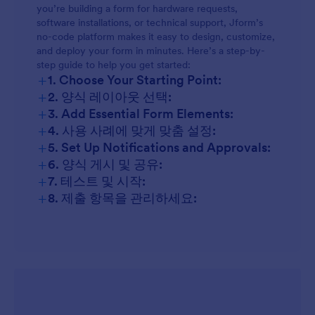
you’re building a form for hardware requests,
software installations, or technical support, Jform’s
no-code platform makes it easy to design, customize,
and deploy your form in minutes. Here’s a step-by-
step guide to help you get started:
+
1. Choose Your Starting Point:
+
2. 양식 레이아웃 선택:
+
3. Add Essential Form Elements:
+
4. 사용 사례에 맞게 맞춤 설정:
+
5. Set Up Notifications and Approvals:
+
6. 양식 게시 및 공유:
+
7. 테스트 및 시작:
+
8. 제출 항목을 관리하세요: