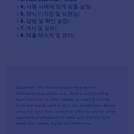
+
4. 사용 사례에 맞게 맞춤 설정:
+
5. 양식 디자인 및 브랜딩:
+
6. 알림 및 확인 설정:
+
7. 게시 및 공유:
+
8. 제출 테스트 및 관리:
Disclaimer: The form templates here are for
informational purposes only. Jform is not providing
legal, financial, or other advice, or implying that the
forms are legally valid in all or any jurisdictions. Before
using any such form, consult an attorney and/or other
applicable professionals to make sure that the form
meets your needs, legally and otherwise.