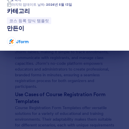
automate and organize the intake process, reducing
마지막 업데이트 날짜:
2026년 5월 13일
manual paperwork and minimizing errors.
카테고리
With Jform, users can easily customize and deploy
course registration forms to fit their unique needs.
카테고리로 이동:
코스 등록 양식 템플릿
Leveraging Jform’s intuitive drag-and-drop Form
만든이
Builder, you can add or modify fields, integrate
payment gateways, and set up conditional logic to
tailor the registration experience for each course.
Jform
Submissions are automatically stored and organized in
Jform Tables, making it simple to track enrollments,
대화 종료
communicate with registrants, and manage class
capacities. Jform’s no-code platform empowers
educators and administrators to create professional,
branded forms in minutes, ensuring a seamless
registration process for both organizers and
participants.
Use Cases of Course Registration Form
Templates
Course Registration Form Templates offer versatile
solutions for a variety of educational and training
environments. Their adaptability makes them suitable
for different scenarios, each with unique requirements