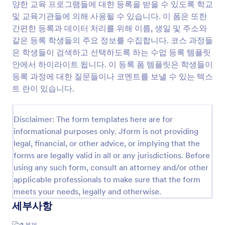
양한 교육 프로그램들에 대한 등록을 받을 수 있도록 학교
미리보기
및 교육기관들에 의해 사용될 수 있습니다. 이 폼은 또한
간편한 등록과 데이터 처리를 위해 이름, 생일 및 주소와
같은 등록 학생들의 주요 정보를 수집합니다. 코스 과정들
은 학생들이 검색하고 선택하도록 하는 수업 등록 템플릿
안에서 하이라이트 됩니다. 이 등록 폼 템플릿은 학생들이
등록 과정에 대한 질문들이나 코멘트를 보낼 수 있는 텍스
트 란이 있습니다.
코스 등록 양식 템플릿 정보
Course Registration Form Templates are specialized
Disclaimer: The form templates here are for
online forms designed to streamline the process of
informational purposes only. Jform is not providing
enrolling students or participants in educational
legal, financial, or other advice, or implying that the
courses, training sessions, workshops, or seminars.
forms are legally valid in all or any jurisdictions. Before
These templates are commonly used by schools,
universities, training centers, and independent
using any such form, consult an attorney and/or other
instructors to collect essential information such as
applicable professionals to make sure that the form
participant details, course preferences, payment
meets your needs, legally and otherwise.
information, and prerequisite qualifications. Whether
세부사항
you’re managing a single class or coordinating a multi-
session program, course registration forms help
2
복제