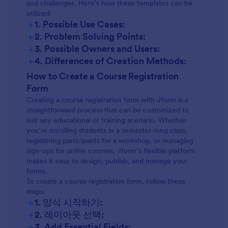
and challenges. Here’s how these templates can be
utilized:
+
1. Possible Use Cases:
+
2. Problem Solving Points:
School and University Course Enrollment:
+
3. Possible Owners and Users:
+
4. Differences of Creation Methods:
Academic Enrollment:
How to Create a Course Registration
Workshop and Seminar Sign-Ups:
Form
Creating a course registration form with Jform is a
Workshops/Seminars:
straightforward process that can be customized to
Online Course Registration:
suit any educational or training scenario. Whether
you’re enrolling students in a semester-long class,
Online Courses:
registering participants for a workshop, or managing
Corporate Training Programs:
sign-ups for online courses, Jform’s flexible platform
makes it easy to design, publish, and manage your
Corporate Training:
forms.
Extracurricular Activities:
To create a course registration form, follow these
steps:
+
1. 양식 시작하기:
+
2. 레이아웃 선택:
+
3. Add Essential Fields: