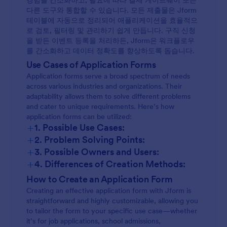
경험을 간소화하고, 필요에 따라 결제 게이트웨이 또는
다른 도구와 통합할 수 있습니다. 모든 제출물은 Jform
테이블에 자동으로 정리되어 애플리케이션을 효율적으
로 검토, 필터링 및 관리하기 쉽게 만듭니다. 구직 신청
을 받든 이벤트 등록을 처리하든, Jform은 워크플로우
를 간소화하고 데이터 정확도를 향상하도록 돕습니다.
Use Cases of Application Forms
Application forms serve a broad spectrum of needs
across various industries and organizations. Their
adaptability allows them to solve different problems
and cater to unique requirements. Here’s how
application forms can be utilized:
+
1. Possible Use Cases:
+
2. Problem Solving Points:
+
3. Possible Owners and Users:
+
4. Differences of Creation Methods:
How to Create an Application Form
Creating an effective application form with Jform is
straightforward and highly customizable, allowing you
to tailor the form to your specific use case—whether
it’s for job applications, school admissions,