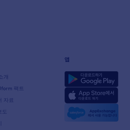
앱
소개
Jform 팩트
 자료
보도
지