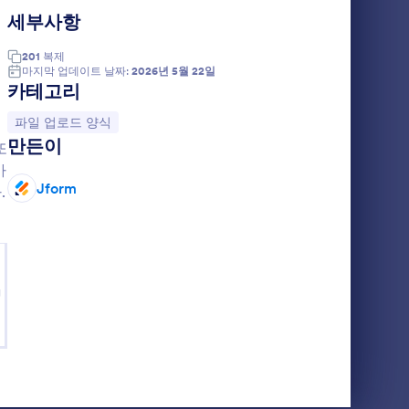
 등록, 과제 제출, 디자인 요청, 클라이언트 온
세부사항
트, 학생, 협력자 등으로부터 자료를 안전하고 효
비스 제공자에게 필수적입니다.
201
복제
쉽게 만들고 사용자 정의할 수 있습니다. 직관적인
마지막 업데이트 날짜:
2026년 5월 22일
카테고리
일 업로드 필드를 추가하고, 업로드 가능한 파일 유
정
 효율적으로 관리할 수 있습니다. 제출된 파일은
카테고리로 이동:
파일 업로드 양식
행할 수 있습니다. 과제, 계약서, 크리에이티브 자
만든이
워크플로우 통합을 가능하게 합니다.
또
가
Jform
집 요구사항에 대한 맞춤형 솔루션을 제공합니다.
.
g
제 제출, 클라이언트 온보딩 등 다양한 용도에 맞게
하기 위한 단계별 가이드입니다.