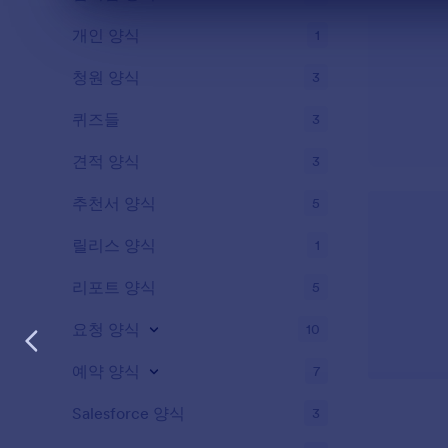
대화 종료
개인 양식
1
청원 양식
3
퀴즈들
3
견적 양식
3
추천서 양식
5
릴리스 양식
1
리포트 양식
5
요청 양식
10
예약 양식
7
Salesforce 양식
3