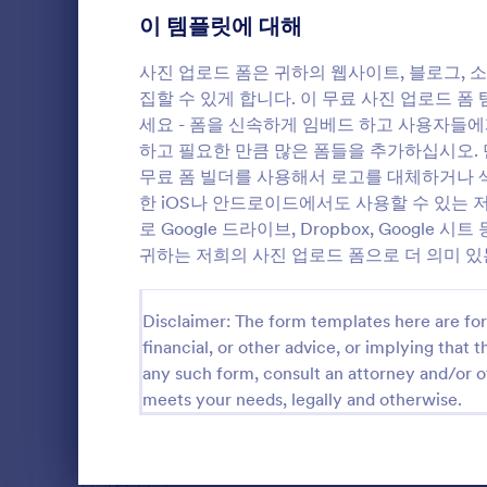
사진 업로드 
가입 양식
이 템플릿에 대해
3
접근하고 더
다.
투표
4
사진 업로드 폼은 귀하의 웹사이트, 블로그,
집할 수 있게 합니다. 이 무료 사진 업로드
어워드 양식
2
세요 - 폼을 신속하게 임베드 하고 사용자들
하고 필요한 만큼 많은 폼들을 추가하십시오. 
계산 양식
2
무료 폼 빌더를 사용해서 로고를 대체하거나 
한 iOS나 안드로이드에서도 사용할 수 있는 저
콘텐츠 양식
1
로 Google 드라이브, Dropbox, Googl
기부 양식
4
귀하는 저희의 사진 업로드 폼으로 더 의미 있
고용 양식
4
Disclaimer: The form templates here are for 
평가 양식
3
financial, or other advice, or implying that th
any such form, consult an attorney and/or o
피드백 양식
10
meets your needs, legally and otherwise.
정보 양식
1
멤버쉽 양식
3