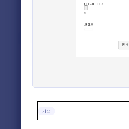
헹사 등록 양식
4
결제 양식
3
파일 첨부
신청 양식
22
사진 업로드 
소프트웨어 
파일 업로드 양식
1
들에게서 사진
이 무료 사진
예약 양식
8
Go to Cate
파일 업로
웹사이트 방
하세요 - 폼
설문조사 템플릿
17
들에게서 이
인에 맞게 폼
사전동의 양식
6
많은 폼들을
폼이 귀하의
의 무료 폼
회신요청 양식
4
나 색과 글
을 추가하시면
대면 예약 양식
3
드에서도 사용
모바일 앱으로
문의 양식
5
개요
추가로 Googl
시트 등을 포
설문지 템플릿
2
폼들과 연동할