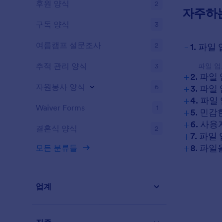
후원 양식
2
자주하
구독 양식
3
-
여름캠프 설문조사
2
1. 파
추적 관리 양식
3
파일 업
+
2. 파
+
자원봉사 양식
6
3. 파
+
4. 파
Waiver Forms
1
+
5. 민
+
6. 사
결혼식 양식
2
+
7. 파
+
8. 파
모든 분류들
업계