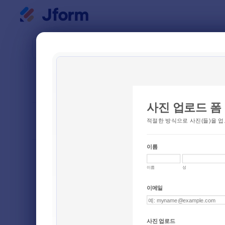
대화 시작
양식 템플
파일 
다음으로 분류
인기
1 개의 템
양식 레이아웃
클래식
유형
주문 양식
12
등록 양식
26