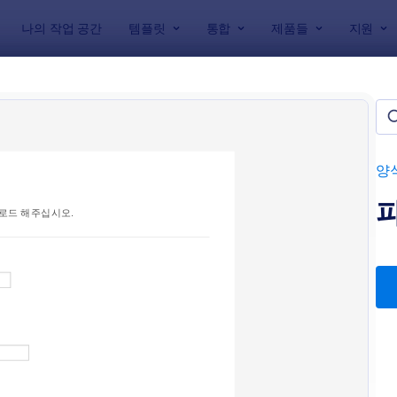
나의 작업 공간
템플릿
통합
제품들
지원
릿
업로드 양식
플릿들
양
: 파일 첨부 양식
미리보기