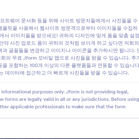
폼으로 더 의미 있는 데이터에
양식입니다. 이 양식은 이력서를 포함한 구직 지원서, 신분증을 첨부한 행사
 빠르게 사진들을 받을 수 있습니
보딩 문서 등 다양한 상황에서 사용됩니다. 파일 업로드 양식은 클라이언
율적으로 수집해야 하는 기업, 교육기관, 디자인 에이전시, 인사팀, 서
 소프트웨어 문서화 등을 위해 사이트 방문자들에게서 사진들을 수
Jform을 사용하면 사용자 고유의 요구사항에 맞춰 파일 업로드 양식을 
 폼 템플릿을 사용해서 웹사이트 방문객으로부터 이미지들을 수집하
드래그 앤 드롭 양식 빌더와 다양한 즉시 사용 가능한 템플릿을 통해, 파
에게서 이미지들을 받으세요! 귀하의 디자인에 맞게 폼을 맞춤 설
형과 용량 제한을 설정하며, 클라우드 저장소 서비스와 통합하여 파일을
만약 사진 업로드 폼이 귀하의 것처럼 보이게 하고 싶다면 저희의
Jform 테이블에 자동으로 정리되어 검토, 다운로드, 관리를 간편하게 수
산 등 무엇을 수집하든 Jform은 데이터 보안을 유지하면서 효율적인 
색과 글꼴들을 변경하고 이미지나 아이콘을 추가하시면 됩니다. 
파일 업로드 양식의 활용 사례
희의 무료 Jform 모바일 앱으로 사진들을 받을 수 있습니다. 추
파일 업로드 양식은 다양한 산업과 목적에 맞춰 설계되어, 여러 파일 수
e 시트 등을 포함하는 100개 이상의 다른 플랫폼들과 연동할 수 있습니다
+
1. Possible Use Cases:
는 데이터에 접근하고 더 빠르게 사진들을 받을 수 있습니다.
+
2. Problem Solving Points:
채용 지원:
+
이벤트 등록:
3. Possible Owners and Users:
클라이언트 온보딩:
informational purposes only. Jform is not providing legal,
+
4. Differences of Creation Methods:
교육 과제:
e forms are legally valid in all or any jurisdictions. Before usin
구직 지원 양식:
파일 업로드 양식 만드는 방법
디자인 요청:
ther applicable professionals to make sure that the form
과제 제출 양식:
고객지원:
Jform으로 파일 업로드 양식을 만드는 과정은 간단하며, 구직 지원, 과
클라이언트 온보딩 양식:
커스터마이징할 수 있습니다. 아래는 효과적인 파일 업로드 양식을 설계
+
1. 적합한 템플릿 또는 빈 양식으로 시작하기:
고객지원 요청 양식:
+
2. 적절한 레이아웃 선택:
+
3. 필수 양식 필드 추가: