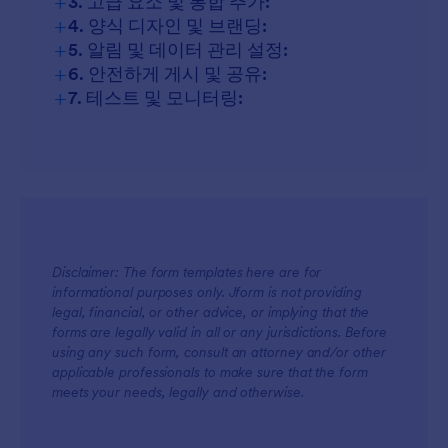
+
3. 고급 요소 및 통합 추가:
+
4. 양식 디자인 및 브랜딩:
+
5. 알림 및 데이터 관리 설정:
+
6. 안전하게 게시 및 공유:
+
7. 테스트 및 모니터링:
Disclaimer: The form templates here are for
informational purposes only. Jform is not providing
legal, financial, or other advice, or implying that the
forms are legally valid in all or any jurisdictions. Before
using any such form, consult an attorney and/or other
applicable professionals to make sure that the form
meets your needs, legally and otherwise.