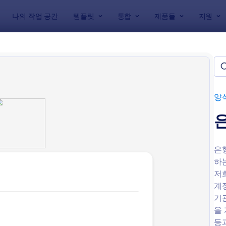
나의 작업 공간
템플릿
통합
제품들
지원
릿
 양식
플릿들
양
은
하
저
계
: 계좌 개설 폼
: 
미리보기
미리보기
기
을
등