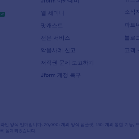
Jform 아카데미
소식
웹 세미나
EW
파트
팟캐스트
전문 서비스
블로
악용사례 신고
고객 
저작권 문제 보고하기
Jform 계정 복구
온라인 양식 빌더입니다. 20,000+개의 양식 템플릿, 150+개의 통합 기능
도록 설계되었습니다.