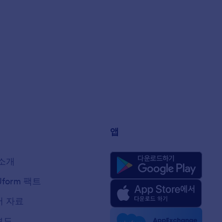
앱
소개
Jform 팩트
 자료
보도