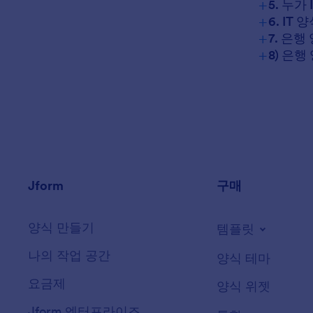
+
5. 누가
+
6. I
+
7. 은
+
8) 은
Jform
구매
양식 만들기
템플릿
나의 작업 공간
양식 테마
요금제
양식 위젯
Jform 엔터프라이즈