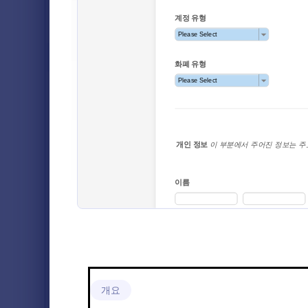
졸업생 양식
3
계좌 개설
뱅킹 양식
4
계정 개설 폼
는 다른 금
금융 신청 양식
1
작성됩니다. 
주소 등과 
대출 신청 양식
1
Go to Cate
뱅킹 양식
해서 새 은행
정보를 가질 
비지니스 양식
12
의 컴퓨터 
하는 종이폼
자선단체 양식
5
요한 정보를
이 무료 온라
교회 양식
3
하십시오. 
고, 기록을 
고객 서비스 양식
3
수용 과정을
하의 은행 
요에 맞도록 
전자상거래 양식
2
설정 해 주세
적인 정보 
교육 양식
개요
14
들을 위한 파