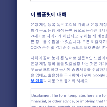
가 넘는 유
의료 양식
12
위해 끌어 놓
락처 데이터
이 템플릿에 대해
보험 양식
3
HubSpot이나
템에 귀하의
부동산 양식
은행 계정 등록 폼은 고객을 위해 새 은행 계
5
귀하는 템플
희의 무료 은행 계정 등록 폼으로 온라인에서
이 무료 계정
SEO 양식
1
21세기로 나아가게 하십시오. 귀하는 새 계정을
정을 관리해
과 돈을 절약
든 정보를 수집할 수 있습니다. 모든 제출자료들은
미용실 양식
3
CCPA 준수 및 PCI 준수 등으로 보호받습니다
서비스 양식
9
저희의 끌어 놓게 폼 빌더로 전문적인 느낌의
은행 계정 등록 폼을 맞춤설정 하는 것은 거기
여름 캠프
1
젯들을 포함하고 동시에 증빙서류를 수집하기 
동물병원 서비스 양식
2
을 없애고 효율성을 극대화하기 위해 Google 드라이
부 앱들
과 자동으로 동기화 하세요.
웹 디자인 양식
2
모든 산업
Disclaimer: The form templates here are for 
financial, or other advice, or implying that th
any such form, consult an attorney and/or o