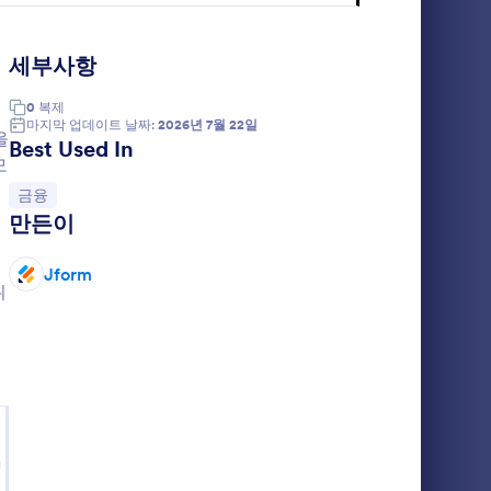
애고 효율성
ctions, customer onboarding, loan applications,
이브,
ng Forms streamline processes such as account
같은 외부 앱들
세부사항
 data is captured accurately and securely. By
d improve operational efficiency significantly.
니다. 탁월한 맞춤 설정 기능을 통해 금융 전문가
0
복제
마지막 업데이트 날짜:
2026년 7월 22일
터 수집을 자동화하여 수동 입력 오류를 줄이고 처
을
Best Used In
식 데이터 관리로 모든 정보를 체계적으로 정리하고
모
카테고리로 이동:
금융
만든이
Jform
위
g