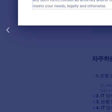
직종
meets your needs, legally and otherwise.
언어
Korean
대화 종료
자주하
-
1. 은
네. J
있습니다
+
2. IT
+
3. 은
+
4. I