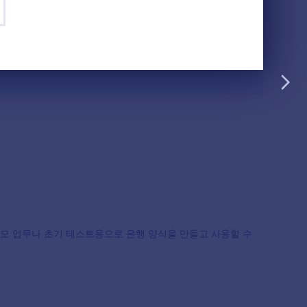
form is not providing legal, financial, or other
ions. Before using any such form, consult an
rm meets your needs, legally and otherwise.
소규모 업무나 초기 테스트용으로 은행 양식을 만들고 사용할 수