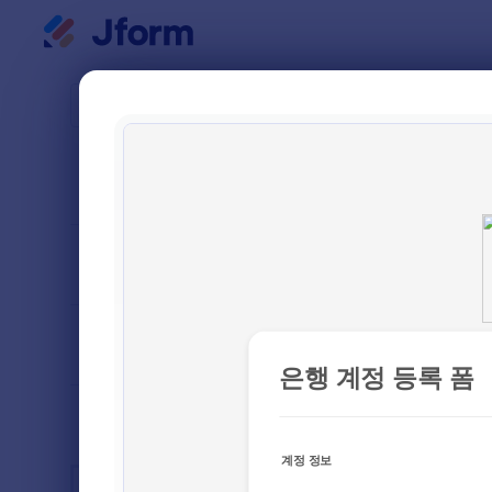
대화 시작
양식 템플
뱅킹
다음으로 분류
인기
2 개의 템
양식 레이아웃
클래식
유형
업계
광고 양식
3