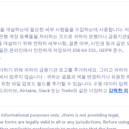
익한 어플리케이션들과 연동하기
있습니다. 수동 데이터 입력을 없
industry. These forms serve as crucial components for managing transa
기를 하십시오. 귀하의 현재 연
을 극대화하기 위해 Google 드라
and numerous other financial services. In real-world workflows, Banki
베이스에 추가하기 위해
Airtable, Slack 또는 Trello와 
opening, customer inquiries, and compliance procedures, ensuring that
 Salesforce와 같은 CRM 시스
과 자동으로 동기화 하세요.
digitizing these workflows, banks can enhance customer experiences an
 폼을 연결하는 것은 어떨까요?
Jform은 금융 양식을 만들고 관리할 수 있는 뛰어난 온라인 양식 빌더입
정을 개설하는데 필요한 세부 사항들을 수집하는데 사용합니다. 저
릿을 맞춤 설정하는 것에 상관없
가 구체적인 요구 사항에 맞게 양식을 손쉽게 조정할 수 있습니다. 데이
 은행 계정 등록들을 처리하는 것으로 귀하의 은행이나 금융기관
 개설 폼으로 은행고객 유입 과
리 시간을 단축할 수 있습니다. 또한 Jform 테이블을 통한 중앙 집중
 개설하기 위해 연락처 세부사항, 결혼 여부, 시민권 등과 같은 
서 작업 흐름을 간소화하고 시간
쉽게 이용하며 분석할 수 있어 금융 업계의 의사결정 과정을 개선합니다.
할 수 있습니다.
+
 온라인에서 안전하게 저장되며 256 bit SSL, GDPR 준수,
Why Use Banking Forms?
+
.
Common Problems Solved by Banking Forms
+
- 가능한 소유자 및 사용자:
 더하기 위해 귀하의 금융기관 로고를 추가하세요. 그리고 귀하의
+
How to Create a Banking Form
에서 멈추지 않습니다 - 귀하는 글꼴과 색을 변경하거나 유용한 
+
Top Use Cases for Banking Forms
위한 파일 업로드 필드를 추가할 수 있습니다. 수동 데이터 입력
+
Summarizing Banking Forms
For Managers
브, Airtable, Slack 또는 Trello와 같은 다양하고
강력한 외
For Teams
informational purposes only. Jform is not providing legal,
e forms are legally valid in all or any jurisdictions. Before usin
ther applicable professionals to make sure that the form