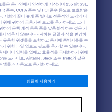
들은 온라인에서 안전하게 저장되며 256 bit SSL,
PR 준수, CCPA 준수 및 PCI 준수 등으로 보호받습
다. 저희의 끌어 놓게 폼 빌더로 전문적인 느낌의 더
기 위해 귀하의 금융기관 로고를 추가하세요. 그리
새 은행 계
 귀하의 은행 계정 등록 폼을 맞춤설정 하는 것은 거
항들을 수집
에서 멈추지 않습니다 - 귀하는 글꼴과 색을 변경하
은행 계정
나 유용한 위젯들을 포함하고 동시에 증빙서류를 수
정 등록들을
 금융기관
하기 위한 파일 업로드 필드를 추가할 수 있습니다.
귀하는 새
동 데이터 입력을 없애고 효율성을 극대화하기 위해
사항, 결혼
ogle 드라이브, Airtable, Slack 또는 Trello와 같은
를 수집할
부 앱들과 자동으로 동기화 하세요.
 온라인에서
GDPR 준수,
 보호받습니
전문적인 느
템플릿 사용하기
 로고를 추
 등록 폼
멈추지 않습
하거나 유용
빙서류를 수
추가할 수
us financial operations within the banking