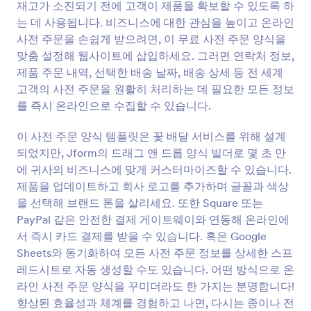
재고가 소진되기 전에 고객이 제품을 확보할 수 있도록 하
미리보기
는 데 사용됩니다. 비즈니스에 대한 관심을 높이고 온라인
사전 주문을 손쉽게 받으려면, 이 무료 사전 주문 양식을
맞춤 설정해 웹사이트에 삽입하세요. 그러면 연락처 정보,
제품 주문 내역, 선택한 배송 날짜, 배송 상세 등 전 세계
고객의 사전 주문을 원활히 처리하는 데 필요한 모든 정보
를 즉시 온라인으로 수집할 수 있습니다.
선주문 양식 정보
이 사전 주문 양식 템플릿은 꽃 배달 서비스를 위해 설계
되었지만, Jform의 드래그 앤 드롭 양식 빌더로 몇 초 만
Preorder forms are specialized online forms designed
에 귀사의 비즈니스에 맞게 커스터마이즈할 수 있습니다.
to collect advance orders for products or services
제품을 업데이트하고 회사 로고를 추가하며 글꼴과 색상
before they are officially released or available for
general sale. Businesses, creators, and organizations
을 선택해 브랜드 톤을 살리세요. 또한 Square 또는
use preorder forms to gauge demand, secure early
PayPal 같은 안전한 결제 게이트웨이와 연동해 온라인에
sales, and streamline inventory planning for upcoming
서 즉시 카드 결제를 받을 수 있습니다. 혹은 Google
launches. These forms are commonly used for new
Sheets와 동기화하여 모든 사전 주문 정보를 상세한 스프
product releases, limited-edition items, event tickets,
레드시트로 자동 생성할 수도 있습니다. 어떤 방식으로 온
seasonal goods, or even digital content. By allowing
customers to reserve or purchase items ahead of
라인 사전 주문 양식을 꾸미더라도 한 가지는 분명합니다!
time, preorder forms help businesses manage
향상된 효율성과 체계를 경험하고 나면, 다시는 종이나 전