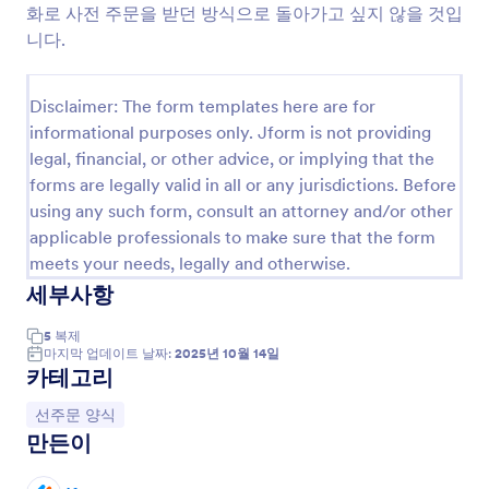
expectations, reduce the risk of overproduction, and
화로 사전 주문을 받던 방식으로 돌아가고 싶지 않을 것입
build excitement around new offerings.
니다.
With Jform, creating and managing preorder forms
becomes a seamless process. Jform’s intuitive drag-
and-drop Form Builder enables users to quickly design
Disclaimer: The form templates here are for
custom preorder forms without any coding
informational purposes only. Jform is not providing
knowledge. Users can add product images, set
quantities, integrate secure payment gateways, and
legal, financial, or other advice, or implying that the
automate confirmation emails—all within a few clicks.
forms are legally valid in all or any jurisdictions. Before
The platform’s robust features, such as conditional
using any such form, consult an attorney and/or other
logic and real-time submission notifications, ensure
applicable professionals to make sure that the form
that preorder data is organized and accessible, making
meets your needs, legally and otherwise.
it easier for businesses to track orders, communicate
with customers, and optimize their launch strategies.
세부사항
Use Cases of Preorder Forms
5
복제
Preorder forms serve a variety of industries and
마지막 업데이트 날짜:
2025년 10월 14일
scenarios, each with unique requirements and
카테고리
benefits. Here’s how different use cases, problem-
solving points, and creation methods come into play:
카테고리로 이동:
선주문 양식
+
1. Possible Use Cases:
만든이
+
2. Problem Solving Points:
+
3. Possible Owners and Users: