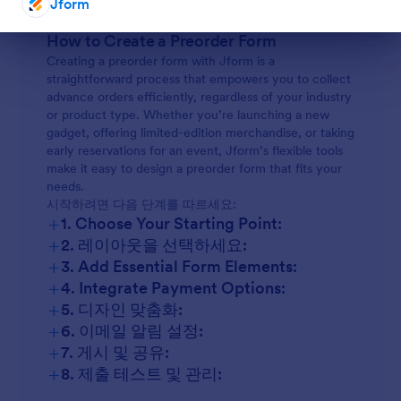
Jform
+
4. Differences of Creation Methods:
대화 종료
How to Create a Preorder Form
Creating a preorder form with Jform is a
straightforward process that empowers you to collect
advance orders efficiently, regardless of your industry
or product type. Whether you’re launching a new
gadget, offering limited-edition merchandise, or taking
early reservations for an event, Jform’s flexible tools
make it easy to design a preorder form that fits your
needs.
시작하려면 다음 단계를 따르세요:
+
1. Choose Your Starting Point:
+
2. 레이아웃을 선택하세요:
+
3. Add Essential Form Elements:
+
4. Integrate Payment Options:
+
5. 디자인 맞춤화:
+
6. 이메일 알림 설정:
+
7. 게시 및 공유:
+
8. 제출 테스트 및 관리: