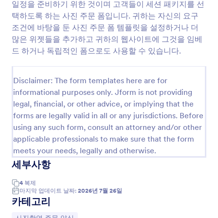
일정을 준비하기 위한 것이며 고객들이 세션 패키지를 선
미리보기
택하도록 하는 사진 주문 폼입니다. 귀하는 자신의 요구
조건에 바탕을 둔 사진 주문 폼 템플릿을 설정하거나 더
많은 위젯들을 추가하고 귀하의 웹사이트에 그것을 임베
드 하거나 독립적인 폼으로도 사용할 수 있습니다.
Disclaimer: The form templates here are for
사진촬영 주문 양식 정보
informational purposes only. Jform is not providing
legal, financial, or other advice, or implying that the
Photography order forms are specialized tools
forms are legally valid in all or any jurisdictions. Before
designed to streamline the process of booking,
using any such form, consult an attorney and/or other
ordering, and managing photography services. These
applicable professionals to make sure that the form
forms are commonly used by professional
meets your needs, legally and otherwise.
photographers, studios, event organizers, schools, and
businesses to collect essential information from
세부사항
clients, such as session preferences, package
selections, contact details, and payment information.
4
복제
Whether you’re offering portrait sessions, event
마지막 업데이트 날짜:
2026년 7월 26일
photography, school photos, or product shoots,
카테고리
photography order forms help ensure that all client
카테고리로 이동: