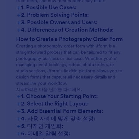
from them, and how their content may differ:
+
1. Possible Use Cases:
+
2. Problem Solving Points:
Event Photography Bookings:
+
3. Possible Owners and Users:
+
4. Differences of Creation Methods:
Event Bookings:
How to Create a Photography Order Form
School or Sports Photography:
Creating a photography order form with Jform is a
School Photography:
straightforward process that can be tailored to fit any
photography business or use case. Whether you’re
Portrait or Studio Sessions:
managing event bookings, school photo orders, or
Product Photography:
studio sessions, Jform’s flexible platform allows you to
design forms that capture all necessary details and
streamline your workflow.
Print Orders:
Product Photography Orders:
시작하려면 다음 단계를 따르세요:
+
1. Choose Your Starting Point:
+
2. Select the Right Layout:
Photo Print Orders:
+
3. Add Essential Form Elements:
+
4. 사용 사례에 맞게 맞춤 설정:
+
5. 디자인 개인화:
+
6. 이메일 알림 설정: