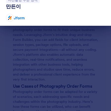
사진촬영 주문 양식
requirements are captured accurately and efficiently.
They can also be used to upsell additional services,
만든이
manage print or digital photo orders, and schedule
appointments, making them versatile for a wide range
Jform
of photography-related scenarios.
With Jform, users can easily create and customize
대화 종료
photography order forms to fit their unique business
needs. Leveraging Jform’s intuitive drag-and-drop
Form Builder, you can add fields for client information,
session types, package options, file uploads, and
secure payment integrations—all without any coding.
Jform’s platform also enables automatic data
collection, real-time notifications, and seamless
integration with other business tools, helping
photographers and studios save time, reduce errors,
and deliver a professional client experience from the
very first interaction.
Use Cases of Photography Order Forms
Photography order forms can be adapted for a variety
of scenarios, each addressing specific needs and
challenges within the photography industry. Here’s
how these forms can be utilized, who can benefit