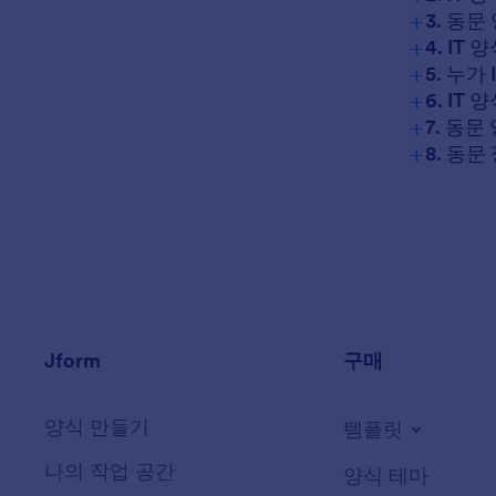
+
3. 동
+
4. I
+
5. 누가
+
6. I
+
7. 동
+
8. 동
Jform
구매
양식 만들기
템플릿
나의 작업 공간
양식 테마