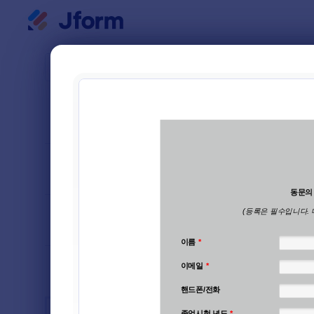
대화 시작
양식 템플
졸업
다음으로 분류
인기
3 개의 템
양식 레이아웃
클래식
유형
업계
광고 양식
4