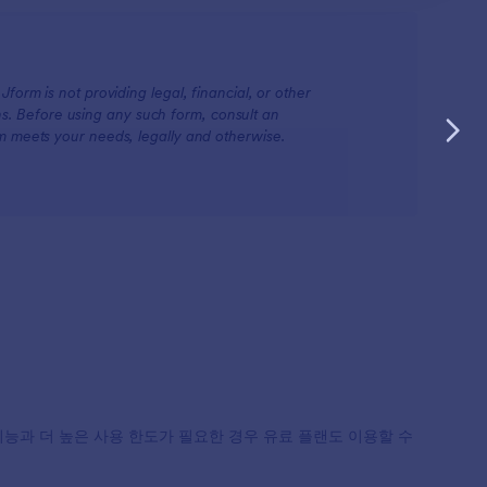
form is not providing legal, financial, or other
ions. Before using any such form, consult an
rm meets your needs, legally and otherwise.
 기능과 더 높은 사용 한도가 필요한 경우 유료 플랜도 이용할 수