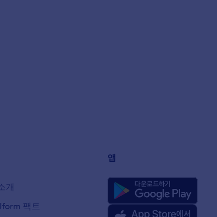
앱
소개
Jform 팩트