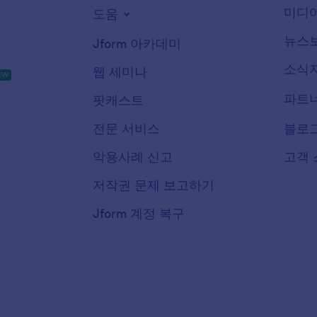
미디어
도움
뉴스
Jform 아카데미
소식
웹 세미나
EW
파트
팟캐스트
전문 서비스
블로
악용사례 신고
고객 
저작권 문제 보고하기
Jform 계정 복구