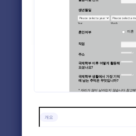
졸업생 양식
3
동문 업데
뱅킹 양식
4
귀하는 동문
사용자들이 
비지니스 양식
12
하도록 이 폼
자선단체 양식
5
Go to Cate
졸업생 양
교회 양식
3
고객 서비스 양식
3
전자상거래 양식
2
교육 양식
14
의료 양식
12
개요
보험 양식
3