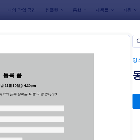
나의 작업 공간
템플릿
통합
제품들
지원
릿
생 양식
플릿들
양
: 동문 업데이트 양식
: 
미리보기
미리보기