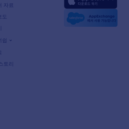
 자료
보도
지
너쉽
그
스토리