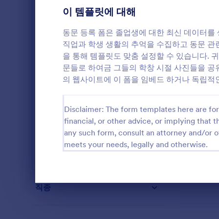
부동산 양식
5
이 템플릿에 대해
SEO 양식
1
동문 등록 폼은 졸업생에 대한 최신 데이터를 
직업과 학생 생활의 추억을 수집하고 동문 관련 
미용실 양식
3
을 통해 템플릿도 맞춤 설정할 수 있습니다. 
문들로 하여금 그들의 학창 시절 사진들을 공유
서비스 양식
9
의 웹사이트에 이 폼을 임베드 하거나 독립적인
여름 캠프
1
동물병원 서비스 양식
Disclaimer: The form templates here are for 
2
financial, or other advice, or implying that th
웹 디자인 양식
2
any such form, consult an attorney and/or o
meets your needs, legally and otherwise.
모든 산업
대화 종료
직종