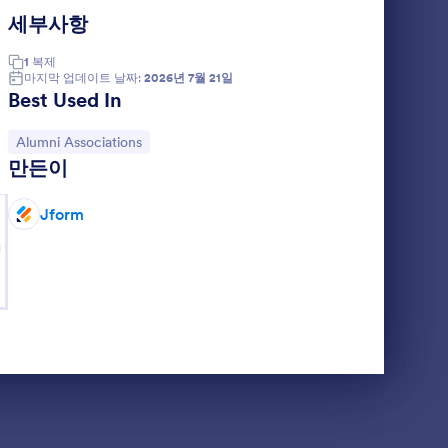
operational use cases, such as managing alumni
세부사항
rmation. In real-world workflows, Alumni Forms
s, ensuring that institutions can foster lasting
1
복제
ucational organizations can efficiently manage
마지막 업데이트 날짜:
2026년 7월 21일
Best Used In
r ongoing institutional initiatives.
 managing Alumni Forms, offering an unmatched
ily tailor forms to meet specific needs, ensuring
카테고리로 이동:
Alumni Associations
apabilities provided by Jform Tables allow users
만든이
aking and strategic planning. By automating
cational organizations to focus on
Jform
g