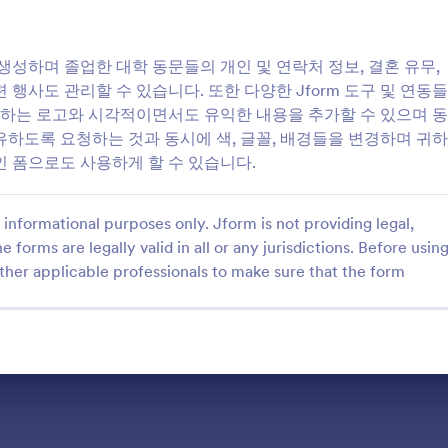
institutions and their alumni networks. These forms facilitate various 
events, collecting donations, and maintaining up-to-date contact info
are employed to gather feedback, conduct surveys, and organize reunion
생성하며 졸업한 대학 동문들의 개인 및 연락처 정보, 결혼 유무,
relationships with their former students. By leveraging these forms, ed
행사도 관리할 수 있습니다. 또한 다양한 Jform 도구 및 연동들
their alumni interactions, leading to improved engagement and support fo
귀하는 로고와 시각적이면서도 유익한 내용을 추가할 수 있으며 동
Jform stands out as the premier online form builder for creating and
하도록 요청하는 것과 동시에 색, 글꼴, 배경들을 변경하며 귀하
level of customization and automation. With Jform, institutions can eas
a seamless data collection process. The centralized data management c
 폼으로도 사용하게 할 수 있습니다.
to organize and analyze alumni data efficiently, enhancing decision-m
routine tasks and consolidating data management, Jform empowers edu
strengthening alumni relationships and advancing their missions.
informational purposes only. Jform is not providing legal,
+
Why Use Alumni Forms?
e forms are legally valid in all or any jurisdictions. Before usin
+
Common Problems Solved by Alumni Forms
ther applicable professionals to make sure that the form
+
- 가능한 소유자 및 사용자:
+
How to Create a Alumni Form
+
Top Use Cases for Alumni Forms
+
Summarizing Alumni Forms
For Managers
For Teams