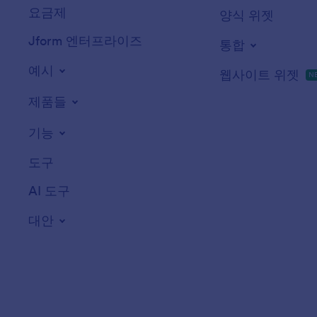
요금제
양식 위젯
Jform 엔터프라이즈
통합
예시
웹사이트 위젯
N
제품들
기능
도구
AI 도구
대안