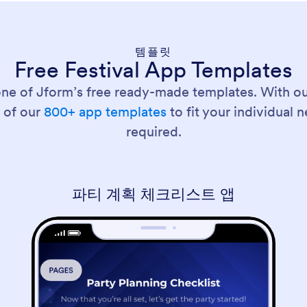
템플릿
Free Festival App Templates
one of Jform’s free ready-made templates. With o
 of our
800+ app templates
to fit your individual
required.
파티 계획 체크리스트 앱