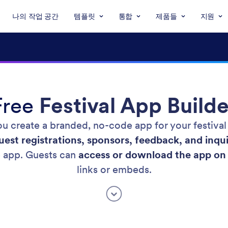
나의 작업 공간
템플릿
통합
제품들
지원
Free
Festival App Builde
you create a branded, no-code app for your festiva
est registrations, sponsors, feedback, and inqui
e app. Guests can
access or download the app on 
links or embeds.