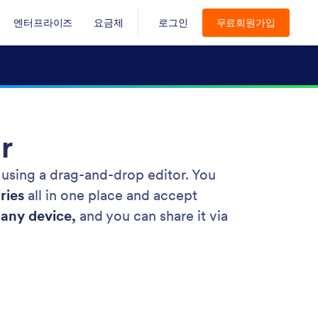
엔터프라이즈
요금제
로그인
무료회원가입
r
l using a drag-and-drop editor. You
ries
all in one place and accept
any device,
and you can share it via