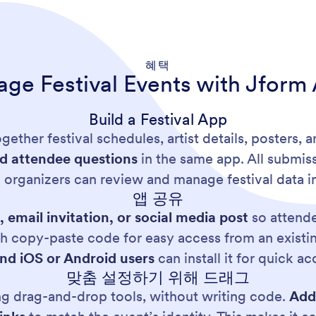
혜택
ge Festival Events with Jform
Build a Festival App
gether festival schedules, artist details, posters, a
nd attendee questions
in the same app. All submiss
o organizers can review and manage festival data i
앱 공유
, email invitation, or social media post
so attende
ith copy-paste code for easy access from an exist
nd iOS or Android users
can install it for quick a
맞춤 설정하기 위해 드래그
ng drag-and-drop tools, without writing code.
Add 