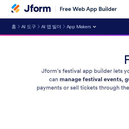
Free Web App Builder
홈
AI 도구
AI 앱 빌더
App Makers
Jform’s festival app builder lets 
can
manage festival events, gu
payments or sell tickets through th