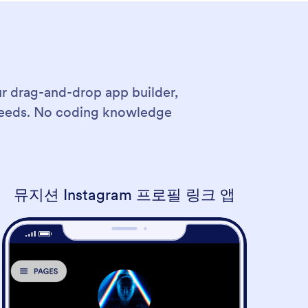
ur drag-and-drop app builder,
 needs. No coding knowledge
뮤지션 Instagram 프로필 링크 앱