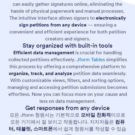
can easily gather signatures online, eliminating the
hassle of physical paperwork and manual processes.
The intuitive interface allows signers to
electronically
sign petitions from any device
— ensuring a
convenient and efficient experience for both petition
creators and signers.
Stay organized with built-in tools
Efficient data management
is crucial for handling
collected petitions effectively.
Jform Tables
simplifies
this process by offering a comprehensive platform to
organize, track, and analyze
petition data seamlessly.
With customizable views, filters, and sorting options,
managing and accessing petition submissions becomes
effortless. Now you can focus more on your cause and
less on data management.
Get responses from any device
모든 Jform 청원서는 기본적으로
모바일 친화적
이므로
모든 기기에서 잘 보이고 작동합니다. 지지자들은
컴퓨
터, 태블릿, 스마트폰
에서 쉽게 청원서를 작성할 수 있습