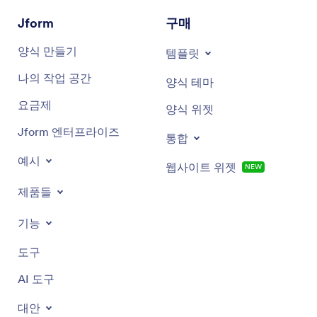
Jform
구매
양식 만들기
템플릿
나의 작업 공간
양식 테마
요금제
양식 위젯
Jform 엔터프라이즈
통합
예시
웹사이트 위젯
NEW
제품들
기능
도구
AI 도구
대안