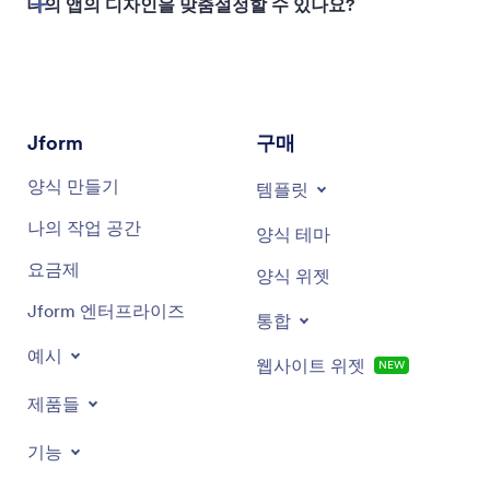
나의 앱의 디자인을 맞춤설정할 수 있나요?
약속 예약 앱
전자상거래 앱
Jform
구매
고객 피드백 및 설문조사 앱
양식 만들기
템플릿
내부 팀 관리 앱
나의 작업 공간
양식 테마
이벤트 등록 앱
요금제
양식 위젯
귀하의 고유한 비즈니스 워크플로우에 맞춰진 맞춤형
Jform 엔터프라이즈
앱
통합
예시
웹사이트 위젯
NEW
제품들
Jform 비즈니스 앱 빌더는 유연하며 거의 모든 목적에
맞는 앱을 구축할 수 있습니다.
기능