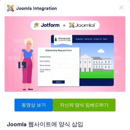
대화 시작
Joomla Integration
무료회원가입
제품
양식
양식
전자서명
워크플로우
동영상 보기
자신의 양식 임베드하기
Form Integrations Categories
Joomla 웹사이트에 양식 삽입