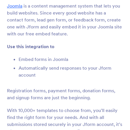
양식 통합
CMS
Joomla
is a content management system that lets you
CMS 통합
build websites. Since every good website has a
contact form, lead gen form, or feedback form, create
36개의 통합
one with Jform and easily embed it in your Joomla site
주요 CMS 양식 통합
with our free embed feature.
Use this integration to
Google Sites
Google 사이트 웹 사이트에 강력한 양식들을 추가
Embed forms in Joomla
합니다
Automatically send responses to your Jform
account
Magento (Adobe Commerce)
Magento 사이트를 위한 강력한 양식들을 구축합니
Registration forms, payment forms, donation forms,
다
and signup forms are just the beginning.
With 10,000+ templates to choose from, you’ll easily
Shopify
find the right form for your needs. And with all
Shopify 스토어를 위한 강력한 양식들을 만듭니다
submissions stored securely in your Jform account, it’s