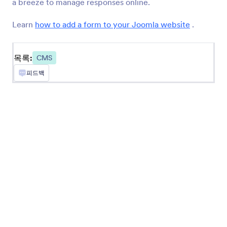
a breeze to manage responses online.
BigCommerce
Learn
how to add a form to your Joomla website
.
BigCommerce 스토어에 양식들을 생성 및 임베드
합니다
목록:
CMS
피드백
최신
인기
Google Sites
Google 사이트 웹 사이트에 강력한 양식들을 추가
합니다
Ghost
Ghost 사이트에 양식을 만들고 공유하세요