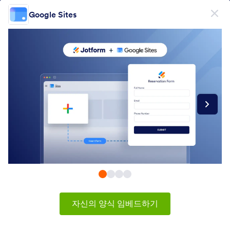
대화 시작
Google Sites
무료회원가입
제품
양식
양식
전자서명
워크플로우
Form Integrations Categories
자신의 양식 임베드하기