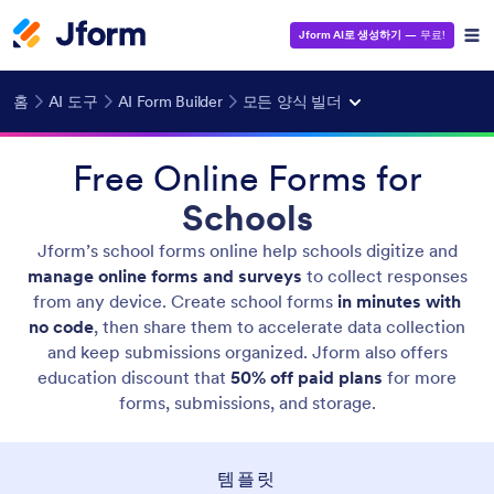
Jform AI로 생성하기
— 무료!
홈
AI 도구
AI Form Builder
모든 양식 빌더
Free Online Forms for
Schools
Jform’s school forms online help schools digitize and
manage online forms and surveys
to collect responses
from any device. Create school forms
in minutes with
no code
, then share them to accelerate data collection
and keep submissions organized. Jform also offers
education discount that
50% off paid plans
for more
forms, submissions, and storage.
템플릿