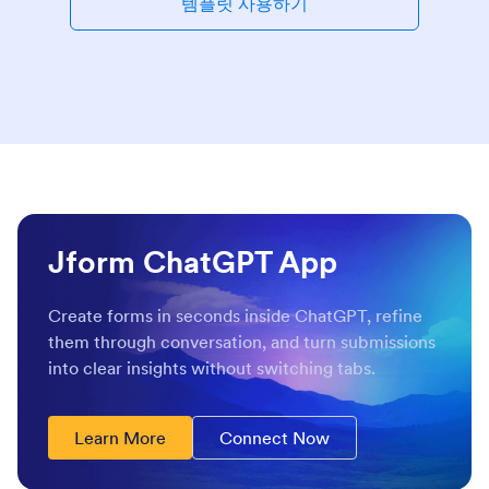
템플릿 사용하기
Jform ChatGPT App
Create forms in seconds inside ChatGPT, refine
them through conversation, and turn submissions
into clear insights without switching tabs.
Learn More
Connect Now