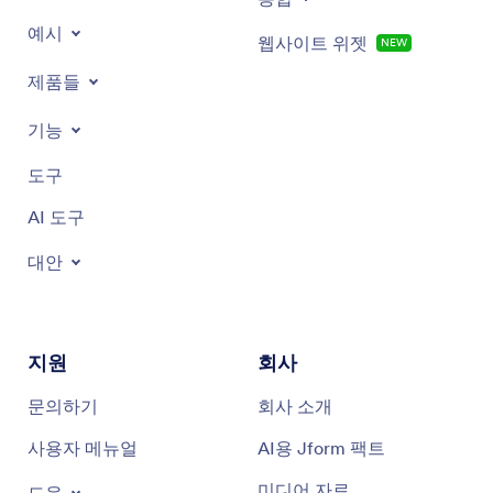
예시
웹사이트 위젯
NEW
제품들
기능
도구
AI 도구
대안
지원
회사
문의하기
회사 소개
사용자 메뉴얼
AI용 Jform 팩트
미디어 자료
도움