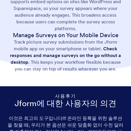
supports embed options on sites like WordPress and
Squarespace, so your survey appears where your
audience already engages. This broadens access
because users can complete the survey across
platforms.
Manage Surveys on Your Mobile Device
Track picture survey submissions from the Jform
mobile app on your smartphone or tablet.
Check
responses and manage surveys on the go without a
desktop
. This keeps your workflow flexible because
you can stay on top of results wherever you are.
사용후기
Jform에 대한 사용자의 의견
이것은 최고의 도구입니다!!! 온라인 등록을 위한 솔루션
을 찾을 때, 우리가 본 옵션은 쉬운 맞춤화 없이 수천 달러