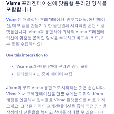
양식 통합
기타
Visme 프레젠테이션에 맞춤형 온라인 양식을
포함합니다
기타 통합
Visme
은 매력적인 프레젠테이션, 인포그래픽, 애니메이
40개의 통합
션, 데모 등을 만들기 위한 올인원의 시각적인 콘텐츠 플
랫폼입니다. Visme과 통합하여 귀하의 Visme 프레젠테
이션에 맞춤형 온라인 양식을 추가하고 피드백, 리드, 기
최신
인기
부 등을 수집하세요!
Use this integration to
Kajabi
Visme 프레젠테이션에 온라인 양식 포함
Automate access to Kajabi offers with new
Jform submissions.
프레젠테이션 중에 데이터 수집
Jform의 무료 Visme 통합으로 시작하는 것은 쉽습니다.
Credly
Visme에서 프레젠테이션을 만든 후에는 귀하의 Jform
Automate badge issuance for Jform submissions
계정을 연결해서 양식들을 Visme 플랫폼으로 바로 가져
오세요. 고객은 귀하의 프레젠테이션을 통해 직접 양식을
작성해서 전환율을 높이고 참여를 장려할 수 있습니다!
MathJax