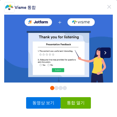
대화 시작
Visme 통합
무료회원가입
제품
양식
양식
전자서명
워크플로우
Form Integrations Categories
동영상 보기
통합 열기