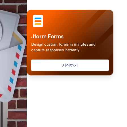
Jform Forms
Design custom forms in minutes and
capture responses instantly.
시작하기