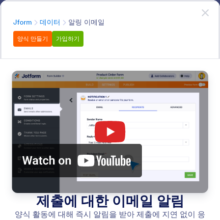
대화 시작
무료회원가입
분류
Jform
데이터
알링 이메일
양식 만들기
가입하기
Data
Make the most of your data with Jotform. Discover how
you can import data, set up autoresponders, schedule
reminders, and much more.
모든 기능 검색
기능 카테고리
분류
Jform
데이터