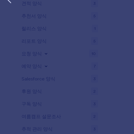
견적 양식
3
추천서 양식
5
릴리스 양식
1
리포트 양식
5
요청 양식
10
예약 양식
7
Salesforce 양식
3
후원 양식
2
구독 양식
3
여름캠프 설문조사
2
추적 관리 양식
3