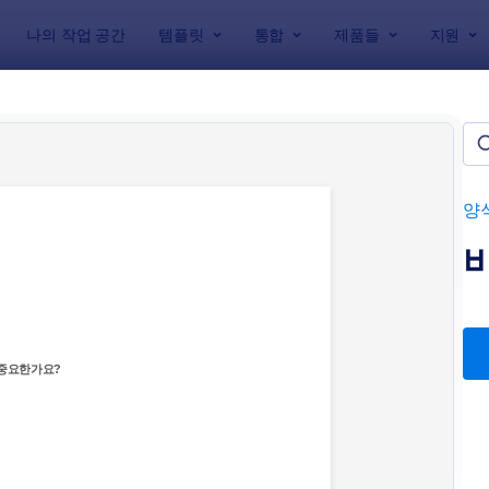
나의 작업 공간
템플릿
통합
제품들
지원
릿
조사 템플릿
템플릿들
양
: 비공식 조사 폼
: 
미리보기
미리보기