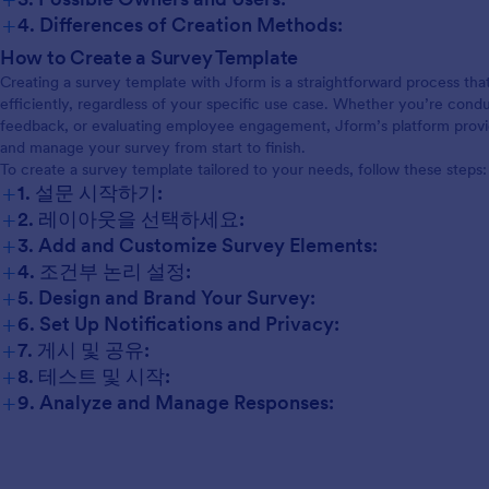
+
4. Differences of Creation Methods:
Market Research Surveys:
Content and Fields:
How to Create a Survey Template
Event Feedback Surveys:
Academic or Educational Surveys:
Creating a survey template with Jform is a straightforward process th
Healthcare Surveys:
efficiently, regardless of your specific use case. Whether you’re con
feedback, or evaluating employee engagement, Jform’s platform provid
Customization:
and manage your survey from start to finish.
To create a survey template tailored to your needs, follow these steps:
+
1. 설문 시작하기:
+
2. 레이아웃을 선택하세요:
+
3. Add and Customize Survey Elements:
+
4. 조건부 논리 설정:
+
5. Design and Brand Your Survey:
+
6. Set Up Notifications and Privacy:
+
7. 게시 및 공유:
+
8. 테스트 및 시작:
+
9. Analyze and Manage Responses: