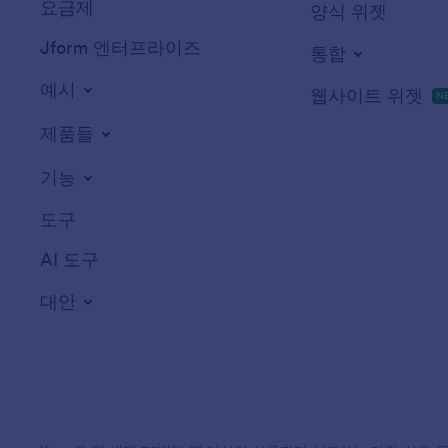
요금제
양식 위젯
Jform 엔터프라이즈
통합
예시
웹사이트 위젯
N
제품들
기능
도구
AI 도구
대안