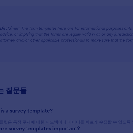
Disclaimer: The form templates here are for informational purposes only. J
advice, or implying that the forms are legally valid in all or any jurisdict
attorney and/or other applicable professionals to make sure that the fo
는 질문들
 is a survey template?
플릿은 특정 주제에 대한 피드백이나 데이터를 빠르게 수집할 수 있도록 
are survey templates important?