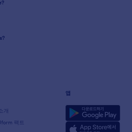
e?
s?
앱
소개
Jform 팩트