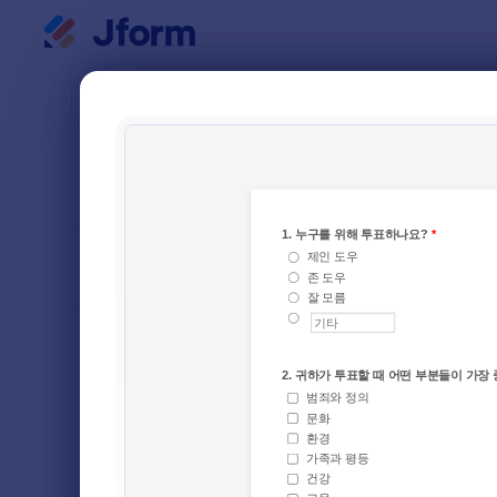
대화 시작
양식 템플
설문
다음으로 분류
인기
17 개의 
양식 레이아웃
클래식
유형
주문 양식
12
등록 양식
26