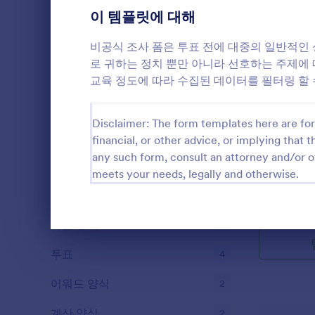
이 템플릿에 대해
직원 설문조사
1
인적자원 설문조사
비공식 조사 폼은 투표 전에 대중의 일반적인 
1
로 귀하는 정치 뿐만 아니라 선호하는 주제에 
사전동의 양식
6
교육 정도에 따라 수집된 데이터를 필터링 할 
회신요청 양식
4
Disclaimer: The form templates here are for 
입문 설문
대면 예약 양식
3
financial, or other advice, or implying that th
그래픽 작업을
any such form, consult an attorney and/or o
고 웹, 인쇄
문의 양식
5
meets your needs, legally and otherwise.
다. 외부에
용합니다.
설문지 템플릿
2
Go to Cate
설문조사 
가입 양식
3
대화 종료
투표
4
어워드 양식
2
계산 양식
2