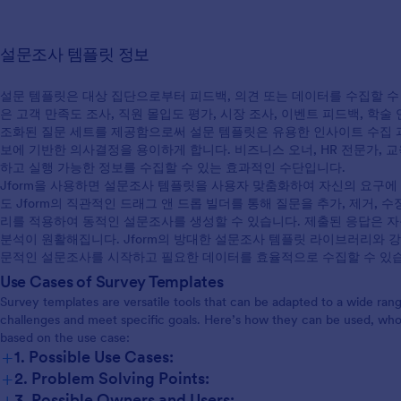
설문조사 템플릿 정보
설문 템플릿은 대상 집단으로부터 피드백, 의견 또는 데이터를 수집할 수
은 고객 만족도 조사, 직원 몰입도 평가, 시장 조사, 이벤트 피드백, 학
조화된 질문 세트를 제공함으로써 설문 템플릿은 유용한 인사이트 수집 과
보에 기반한 의사결정을 용이하게 합니다. 비즈니스 오너, HR 전문가, 
하고 실행 가능한 정보를 수집할 수 있는 효과적인 수단입니다.
Jform을 사용하면 설문조사 템플릿을 사용자 맞춤화하여 자신의 요구에 
도 Jform의 직관적인 드래그 앤 드롭 빌더를 통해 질문을 추가, 제거,
리를 적용하여 동적인 설문조사를 생성할 수 있습니다. 제출된 응답은 자동
분석이 원활해집니다. Jform의 방대한 설문조사 템플릿 라이브러리와 강
문적인 설문조사를 시작하고 필요한 데이터를 효율적으로 수집할 수 있
Use Cases of Survey Templates
Survey templates are versatile tools that can be adapted to a wide rang
challenges and meet specific goals. Here’s how they can be used, who 
based on the use case:
+
1. Possible Use Cases:
+
2. Problem Solving Points:
Customer Satisfaction Surveys:
+
Employee Engagement Surveys:
3. Possible Owners and Users: