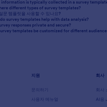
 information is typically collected in a survey templat
there different types of survey templates?
가 설문 템플릿을 사용할 수 있나요?
do survey templates help with data analysis?
survey responses private and secure?
survey templates be customized for different audience
지원
회사
문의하기
회사 
사용자 메뉴얼
AI용 