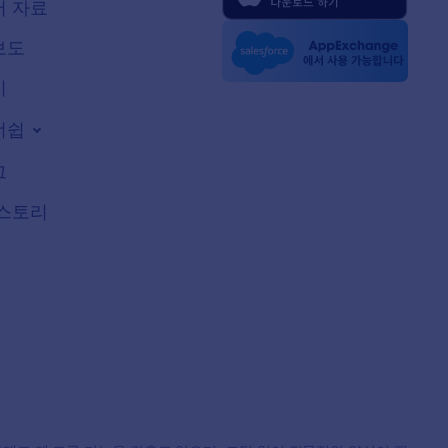
 자료
보도
지
너쉽
그
스토리