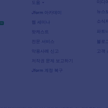
미디어
도움
뉴스
Jform 아카데미
소식
웹 세미나
EW
파트
팟캐스트
전문 서비스
블로
악용사례 신고
고객 
저작권 문제 보고하기
Jform 계정 복구