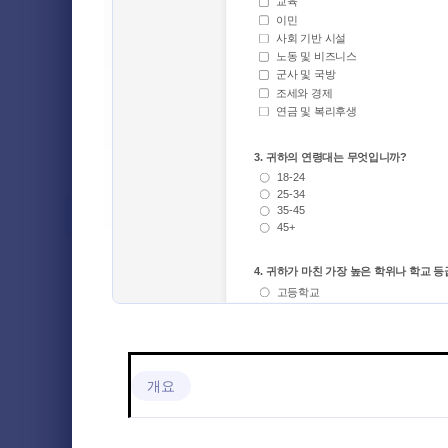
헹사 등록 양식
4
결제 양식
3
비공식 조
신청 양식
22
비공식 조사
성향을 알아보
파일 업로드 양식
1
비공식 조사
니라 선호하
예약 양식
8
Go to Cate
설문조사 
수집할 수 있
교육 정도에
설문조사 템플릿
17
수 있습니다.
만족도 설문조사
4
마케팅 설문조사
2
의료 설문조사 및 설문지
2
비지니스 설문조사
개요
1
CAHPS 설문조사
1