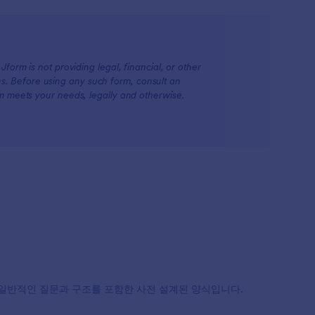
form is not providing legal, financial, or other
ions. Before using any such form, consult an
rm meets your needs, legally and otherwise.
일반적인 질문과 구조를 포함한 사전 설계된 양식입니다.