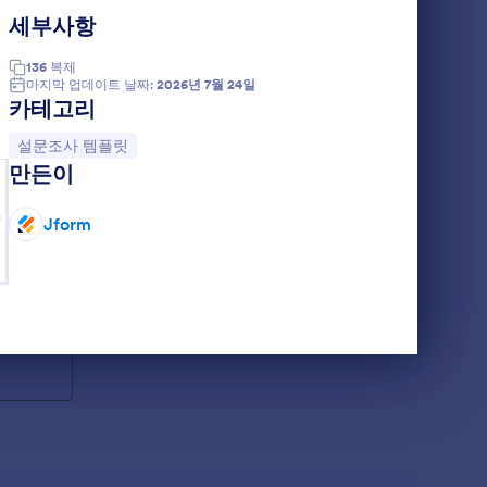
세부사항
인 재무심리 기혼 (Married) 용
136
복제
마지막 업데이트 날짜:
2026년 7월 24일
카테고리
카테고리로 이동:
설문조사 템플릿
만든이
d) 용
g
Jform