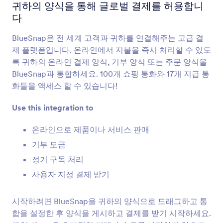
양식 통합
전자 상거래
귀하의 양식을 통해 글로벌 결제를 허용합니
다
E-commerce Integrations
BlueSnap은 전 세계 고객과 귀하를 연결해주는 고급 결
49개의 통합
제 플랫폼입니다. 온라인에서 지불을 즉시 처리할 수 있도
주요 전자상거래 양식 통합
록 귀하의 온라인 결제 양식, 기부 양식 또는 주문 양식을
BlueSnap과 통합하세요. 100개 쇼핑 통화와 17개 지급 통
화들을 액세스 할 수 있습니다!
Magento (Adobe Commerce)
Magento 사이트를 위한 강력한 양식들을 구축합니
Use this integration to
다
온라인으로 제품이나 서비스 판매
Shopify
기부 모금
Shopify 스토어를 위한 강력한 양식들을 만듭니다
정기 구독 처리
사용자 지정 결제 받기
BigCommerce
BigCommerce 스토어에 양식들을 생성 및 임베드
시작하려면 BlueSnap을 귀하의 양식으로 드래그하고 통
합니다
합을 설정한 후 양식을 게시하고 결제를 받기 시작하세요.