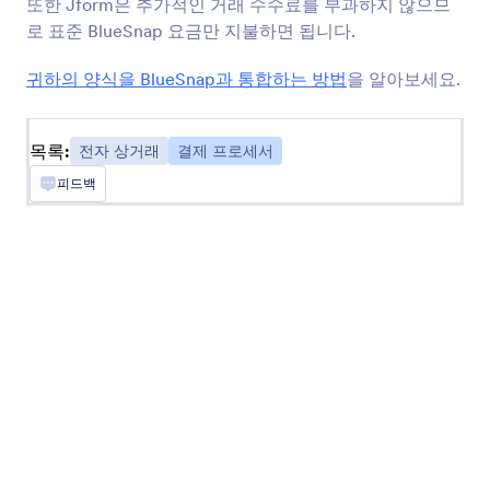
또한 Jform은 추가적인 거래 수수료를 부과하지 않으므
로 표준 BlueSnap 요금만 지불하면 됩니다.
귀하의 양식을 BlueSnap과 통합하는 방법
을 알아보세요.
최신
인기
목록:
전자 상거래
결제 프로세서
Stripe
피드백
온라인의 결제와 기부를 허용합니다
Authorize.Net
온라인에서 전자 및 카드 결제들을 징수합니다
WorldPay UK
영국의 최상위 결제 프로세서로 양식 결제를 받으
세요