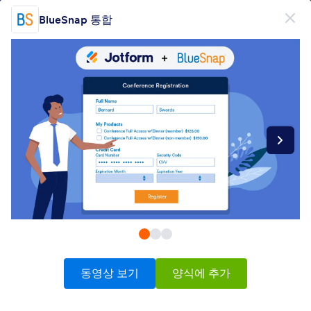
대화 시작
BlueSnap 통합
무료회원가입
제품
양식
양식
전자서명
워크플로우
Form Integrations Categories
동영상 보기
양식에 추가