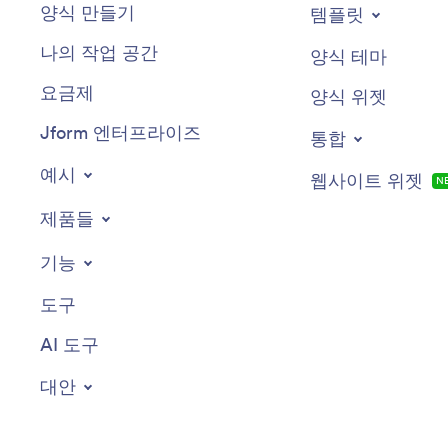
양식 만들기
템플릿
나의 작업 공간
양식 테마
요금제
양식 위젯
Jform 엔터프라이즈
통합
예시
웹사이트 위젯
N
제품들
기능
도구
AI 도구
대안