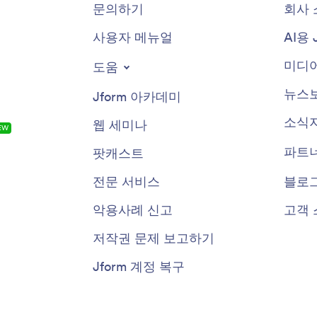
문의하기
회사 
사용자 메뉴얼
AI용 
미디어
도움
뉴스
Jform 아카데미
소식
웹 세미나
EW
파트
팟캐스트
전문 서비스
블로
악용사례 신고
고객 
저작권 문제 보고하기
Jform 계정 복구