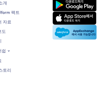
소개
Jform 팩트
 자료
보도
지
너쉽
그
스토리