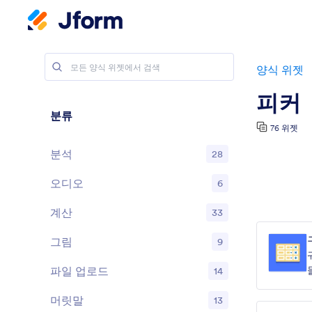
양식 위젯
피커
분류
76 위젯
분석
28
오디오
6
계산
33
그림
9
파일 업로드
14
머릿말
13