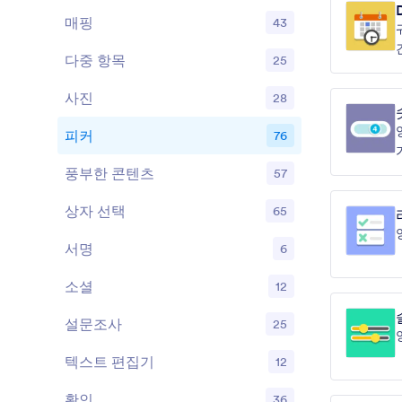
매핑
43
다중 항목
25
사진
28
피커
76
풍부한 콘텐츠
57
상자 선택
65
서명
6
소셜
12
설문조사
25
텍스트 편집기
12
확인
36